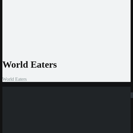
Jeton
CashtoCode
MiFinity
MuchBetter
Auszahlmethoden
Bank Überweisung
MasterCard
Visa
Skrill
Bitcoin
World Eaters
World Eaters
Suchen
Neue Casinos