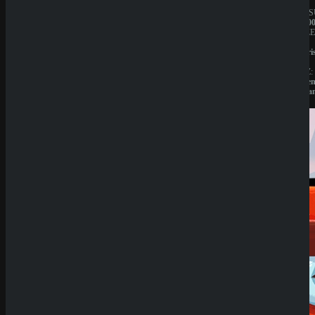
JAHRESUMSATZ:
JAHRES
1.000.000€
1.000.00
BESITZER:
BESITZE
Liernin
Liernin
Enterprises
Enterpri
LTD
LTD
LIZENZ:
LIZENZ:
Komoren
Komore
(Anjouan)
(Anjoua
Neueste
Beiträge
SpinEmpir
e Casino
Review
SpinBetter
Casino
Review
Wyns
Casino