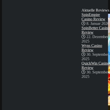
30. September
Sicher dir einen 100% Bonus bis 500€ und spiele
2025
World Eaters
Aktuelle Reviews
Try Our Featured Games
SpinEmpire
Casino Review
8. Januar 2026
SpinBetter Casino
Review
22. Dezember
2025
Wyns Casino
Review
30. September
2025
QuickWin Casino
Review
30. September
2025