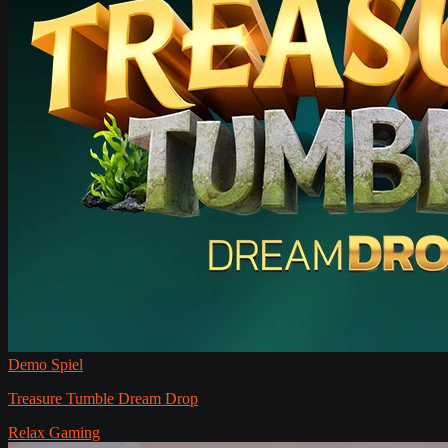
Demo Spiel
Treasure Tumble Dream Drop
Relax Gaming