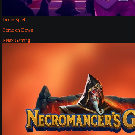
Demo Spiel
Come on Down
Relax Gaming