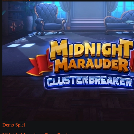
Demo Spiel