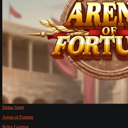
Demo Spiel
Arena of Fortune
Relax Gaming