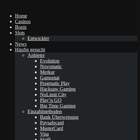
Home
Casinos
Bonis
Slots
Entwickler
News
Häufig gesucht
Anbieter
Evolution
Novomatic
Merkur
Gamomat
Pragmatic Play
Hacksaw Gaming
NoLimit City
Play’n GO
Big Time Gaming
Einzahlmethoden
Bank Überweisung
Paysafecard
MasterCard
Visa
Skrill