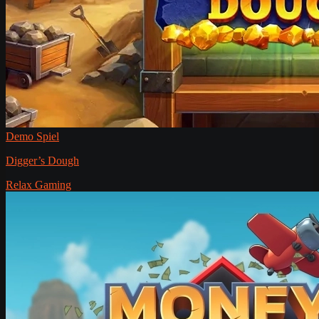
Demo Spiel
Digger’s Dough
Relax Gaming