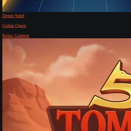
Demo Spiel
Guitar Quest
Relax Gaming