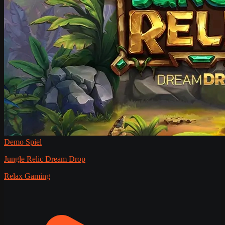
Demo Spiel
Jungle Relic Dream Drop
Relax Gaming