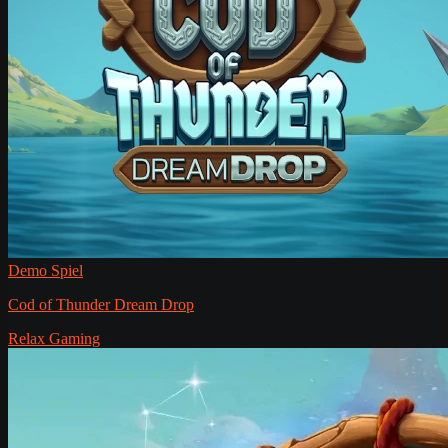
Demo Spiel
Cod of Thunder Dream Drop
Relax Gaming