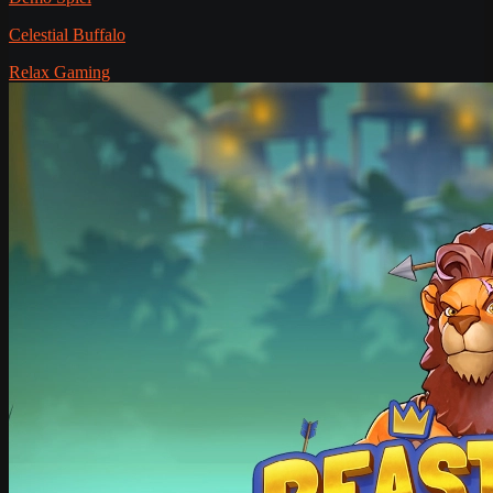
Celestial Buffalo
Relax Gaming