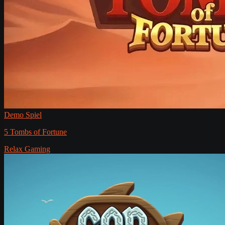
Demo Spiel
5 Tombs of Fortune
Relax Gaming