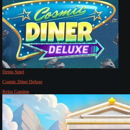
Demo Spiel
Cosmic Diner Deluxe
Relax Gaming