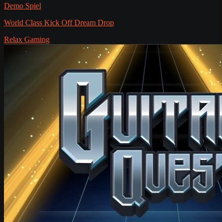
Demo Spiel
World Class Kick Off Dream Drop
Relax Gaming