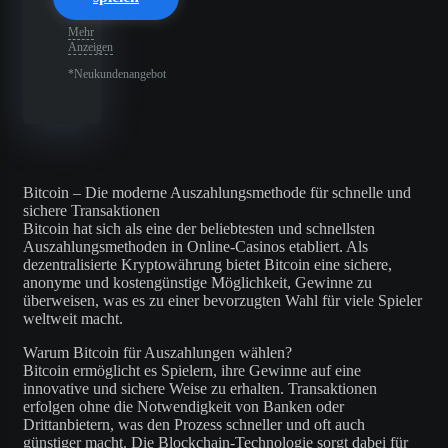
Mehr
Anzeigen
*Neukundenangebot
Bitcoin – Die moderne Auszahlungsmethode für schnelle und
sichere Transaktionen
Bitcoin hat sich als eine der beliebtesten und schnellsten
Auszahlungsmethoden in Online-Casinos etabliert. Als
dezentralisierte Kryptowährung bietet Bitcoin eine sichere,
anonyme und kostengünstige Möglichkeit, Gewinne zu
überweisen, was es zu einer bevorzugten Wahl für viele Spieler
weltweit macht.
Warum Bitcoin für Auszahlungen wählen?
Bitcoin ermöglicht es Spielern, ihre Gewinne auf eine
innovative und sichere Weise zu erhalten. Transaktionen
erfolgen ohne die Notwendigkeit von Banken oder
Drittanbietern, was den Prozess schneller und oft auch
günstiger macht. Die Blockchain-Technologie sorgt dabei für