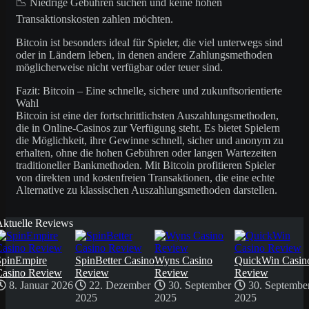
📉 Niedrige Gebühren suchen und keine hohen
Transaktionskosten zahlen möchten.
Bitcoin ist besonders ideal für Spieler, die viel unterwegs sind
oder in Ländern leben, in denen andere Zahlungsmethoden
möglicherweise nicht verfügbar oder teuer sind.
Fazit: Bitcoin – Eine schnelle, sichere und zukunftsorientierte
Wahl
Bitcoin ist eine der fortschrittlichsten Auszahlungsmethoden,
die in Online-Casinos zur Verfügung steht. Es bietet Spielern
die Möglichkeit, ihre Gewinne schnell, sicher und anonym zu
erhalten, ohne die hohen Gebühren oder langen Wartezeiten
traditioneller Bankmethoden. Mit Bitcoin profitieren Spieler
von direkten und kostenfreien Transaktionen, die eine echte
Alternative zu klassischen Auszahlungsmethoden darstellen.
Aktuelle Reviews
SpinEmpire
SpinBetter Casino
Wyns Casino
QuickWin Casin
Casino Review
Review
Review
Review
8. Januar 2026
22. Dezember
30. September
30. Septembe
2025
2025
2025