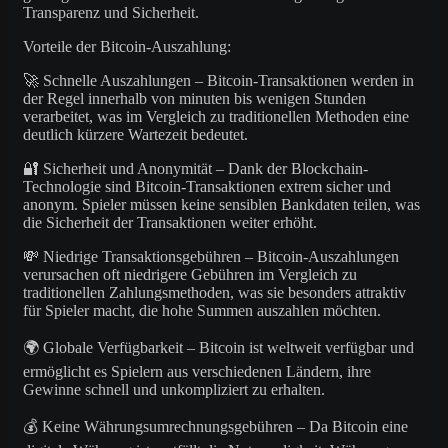
Transparenz und Sicherheit.
Vorteile der Bitcoin-Auszahlung:
🚀 Schnelle Auszahlungen – Bitcoin-Transaktionen werden in
der Regel innerhalb von minuten bis wenigen Stunden
verarbeitet, was im Vergleich zu traditionellen Methoden eine
deutlich kürzere Wartezeit bedeutet.
🔐 Sicherheit und Anonymität – Dank der Blockchain-
Technologie sind Bitcoin-Transaktionen extrem sicher und
anonym. Spieler müssen keine sensiblen Bankdaten teilen, was
die Sicherheit der Transaktionen weiter erhöht.
💸 Niedrige Transaktionsgebühren – Bitcoin-Auszahlungen
verursachen oft niedrigere Gebühren im Vergleich zu
traditionellen Zahlungsmethoden, was sie besonders attraktiv
für Spieler macht, die hohe Summen auszahlen möchten.
🌍 Globale Verfügbarkeit – Bitcoin ist weltweit verfügbar und
ermöglicht es Spielern aus verschiedenen Ländern, ihre
Gewinne schnell und unkompliziert zu erhalten.
💰 Keine Währungsumrechnungsgebühren – Da Bitcoin eine