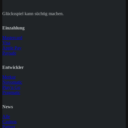
Glücksspiel kann süchtig machen.
Einzahlung
Mastercard
Visa
Apple Pay
Paysafe
Entwickler
Merkur
Novomatic
Play'n Go
Pragmatic
News
Alle
Casinos
Partner