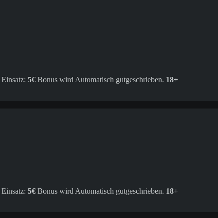
 Einsatz:
5€
Bonus wird Automatisch gutgeschrieben.
18+
 Einsatz:
5€
Bonus wird Automatisch gutgeschrieben.
18+