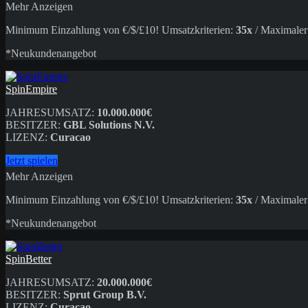
Mehr Anzeigen
Minimum Einzahlung von €/$/£10! Umsatzkriterien:
35x
/ Maximaler
*Neukundenangebot
SpinEmpire
JAHRESUMSATZ:
10.000.000€
BESITZER:
GBL Solutions N.V.
LIZENZ:
Curacao
Jetzt spielen
Mehr Anzeigen
Minimum Einzahlung von €/$/£10! Umsatzkriterien:
35x
/ Maximaler
*Neukundenangebot
SpinBetter
JAHRESUMSATZ:
20.000.000€
BESITZER:
Sprut Group B.V.
LIZENZ:
Curacao