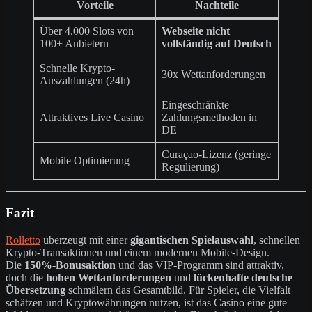
Vorteile
Nachteile
Über 4.000 Slots von
Webseite nicht
100+ Anbietern
vollständig auf Deutsch
Schnelle Krypto-
30x Wettanforderungen
Auszahlungen (24h)
Eingeschränkte
Attraktives Live Casino
Zahlungsmethoden in
DE
Curaçao-Lizenz (geringe
Mobile Optimierung
Regulierung)
Fazit
Rolletto
überzeugt mit einer
gigantischen Spielauswahl
, schnellen
Krypto-Transaktionen und einem modernen Mobile-Design.
Die
150%-Bonusaktion
und das VIP-Programm sind attraktiv,
doch die
hohen Wettanforderungen
und
lückenhafte deutsche
Übersetzung
schmälern das Gesamtbild. Für Spieler, die Vielfalt
schätzen und Kryptowährungen nutzen, ist das Casino eine gute