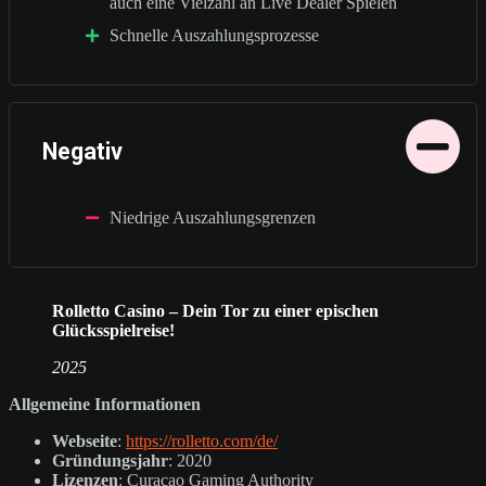
auch eine Vielzahl an Live Dealer Spielen
Schnelle Auszahlungsprozesse
Negativ
Niedrige Auszahlungsgrenzen
Rolletto Casino – Dein Tor zu einer epischen
Glücksspielreise!
2025
Allgemeine Informationen
Webseite
:
https://rolletto.com/de/
Gründungsjahr
: 2020
Lizenzen
: Curaçao Gaming Authority