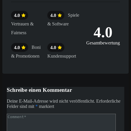
Spiele
4.0
4.0
Vertrauen &
& Software
4.0
Fairness
Gesamtbewertung
Boni
4.0
4.0
& Promotionen
Kundensupport
Schreibe einen Kommentar
Deine E-Mail-Adresse wird nicht veröffentlicht.
Erforderliche
Felder sind mit
*
markiert