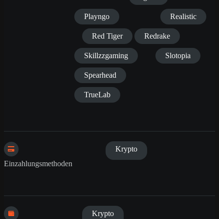
Playngo
Realistic
Red Tiger
Redrake
Skillzzgaming
Slotopia
Spearhead
TrueLab
Krypto
Einzahlungsmethoden
Krypto