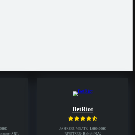
BetRiot
.000€
JAHRESUMSATZ:
1.000.000€
lopment SRL
BESITZER:
Rabidi N.V.