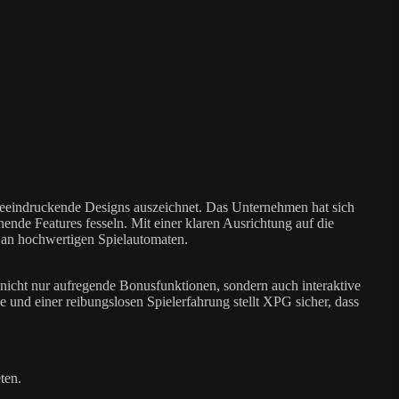
h beeindruckende Designs auszeichnet. Das Unternehmen hat sich
nende Features fesseln. Mit einer klaren Ausrichtung auf die
 an hochwertigen Spielautomaten.
icht nur aufregende Bonusfunktionen, sondern auch interaktive
e und einer reibungslosen Spielerfahrung stellt XPG sicher, dass
ten.