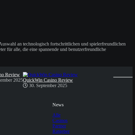
Auswahl an technologisch fortschrittlichen und spielerfreundlichen
r für alle, die eine spannende und benutzerfreundliche
no Review
tember 2025
QuickWin Casino Review
30. September 2025
News
Alle
Casinos
Partner
Ratgeber