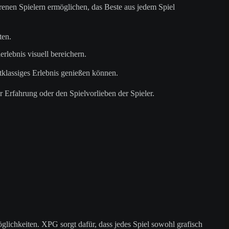
hrenen Spielern ermöglichen, das Beste aus jedem Spiel
ten.
rlebnis visuell bereichern.
stklassiges Erlebnis genießen können.
r Erfahrung oder den Spielvorlieben der Spieler.
öglichkeiten. XPG sorgt dafür, dass jedes Spiel sowohl grafisch