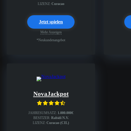
LIZENZ:
Curacao
Jetzt spielen
Mehr Anzeigen
*Neukundenangebot
NovaJackpot
JAHRESUMSATZ:
1.000.000€
BESITZER:
Rabidi N.V.
LIZENZ:
Curacao (CIL)