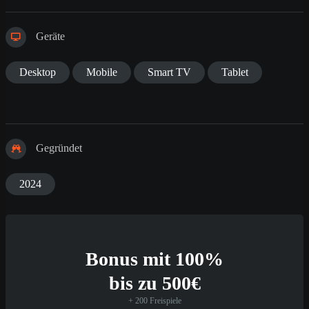
Geräte
Desktop
Mobile
Smart TV
Tablet
Gegründet
2024
Bonus mit 100%
bis zu 500€
+ 200 Freispiele