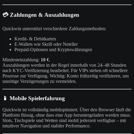
💳
Zahlungen & Auszahlungen
Quickwin unterstützt verschiedene Zahlungsmethoden:
Kredit- & Debitkarten
E-Wallets wie Skrill oder Neteller
Prepaid-Optionen und Kryptowährungen
Mindesteinzahlung:
10 €
.
Auszahlungen werden in der Regel innerhalb von 24–48 Stunden
nach KYC-Verifizierung bearbeitet. Für VIPs stehen oft schnellere
Prozesse zur Verfügung. Wichtig: Konto frühzeitig verifizieren, um
unnötige Verzögerungen zu vermeiden.
📱
Mobile Spielerfahrung
Quickwin ist vollständig mobiloptimiert. Über den Browser läuft die
Plattform flüssig, ohne dass eine App heruntergeladen werden muss.
Slots, Tischspiele und Wetten sind mobil jederzeit verfügbar – mit
intuitiver Navigation und stabiler Performance.