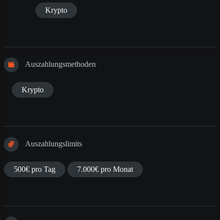
Krypto
Auszahlungsmethoden
Krypto
Auszahlungslimits
500€ pro Tag
7.000€ pro Monat