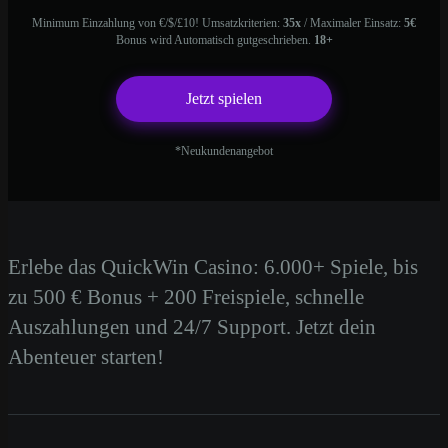
Minimum Einzahlung von €/$/£10! Umsatzkriterien:
35x
/ Maximaler Einsatz:
5€
Bonus wird Automatisch gutgeschrieben.
18+
Jetzt spielen
*Neukundenangebot
Erlebe das QuickWin Casino: 6.000+ Spiele, bis
zu 500 € Bonus + 200 Freispiele, schnelle
Auszahlungen und 24/7 Support. Jetzt dein
Abenteuer starten!