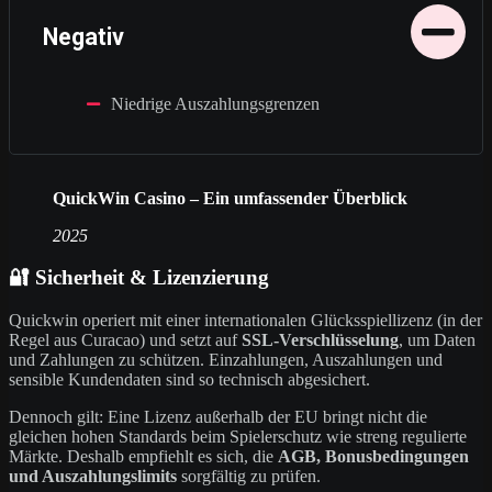
Negativ
Niedrige Auszahlungsgrenzen
QuickWin Casino – Ein umfassender Überblick
2025
🔐
Sicherheit & Lizenzierung
Quickwin operiert mit einer internationalen Glücksspiellizenz (in der
Regel aus Curacao) und setzt auf
SSL-Verschlüsselung
, um Daten
und Zahlungen zu schützen. Einzahlungen, Auszahlungen und
sensible Kundendaten sind so technisch abgesichert.
Dennoch gilt: Eine Lizenz außerhalb der EU bringt nicht die
gleichen hohen Standards beim Spielerschutz wie streng regulierte
Märkte. Deshalb empfiehlt es sich, die
AGB, Bonusbedingungen
und Auszahlungslimits
sorgfältig zu prüfen.