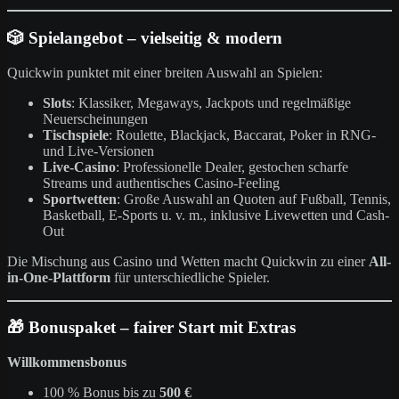
🎲
Spielangebot – vielseitig & modern
Quickwin punktet mit einer breiten Auswahl an Spielen:
Slots
: Klassiker, Megaways, Jackpots und regelmäßige
Neuerscheinungen
Tischspiele
: Roulette, Blackjack, Baccarat, Poker in RNG-
und Live-Versionen
Live-Casino
: Professionelle Dealer, gestochen scharfe
Streams und authentisches Casino-Feeling
Sportwetten
: Große Auswahl an Quoten auf Fußball, Tennis,
Basketball, E-Sports u. v. m., inklusive Livewetten und Cash-
Out
Die Mischung aus Casino und Wetten macht Quickwin zu einer
All-
in-One-Plattform
für unterschiedliche Spieler.
🎁
Bonuspaket – fairer Start mit Extras
Willkommensbonus
100 % Bonus bis zu
500 €