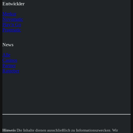
Entwickler
Merkur
Novomatic
Play'n Go
Pragmatic
News
Alle
Casinos
Partner
Ratgeber
Hinweis
Die Inhalte dienen ausschließlich zu Informationszwecken. Wir