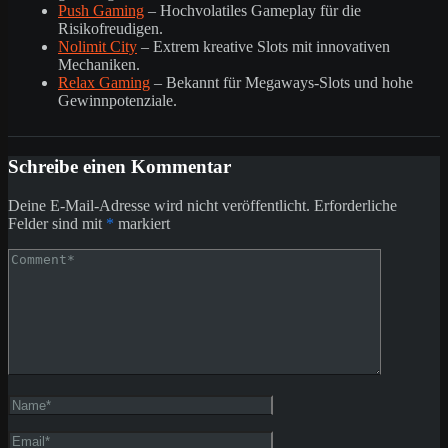
Push Gaming
– Hochvolatiles Gameplay für die
Risikofreudigen.
Nolimit City
– Extrem kreative Slots mit innovativen
Mechaniken.
Relax Gaming
– Bekannt für Megaways-Slots und hohe
Gewinnpotenziale.
Schreibe einen Kommentar
Deine E-Mail-Adresse wird nicht veröffentlicht.
Erforderliche
Felder sind mit
*
markiert