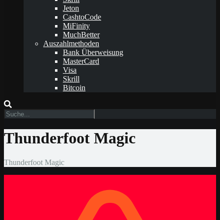
Jeton
CashtoCode
MiFinity
MuchBetter
Auszahlmethoden
Bank Überweisung
MasterCard
Visa
Skrill
Bitcoin
Thunderfoot Magic
Thunderfoot Magic