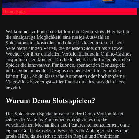
Demo Spiel
Willkommen auf unserer Plattform für Demo Slots! Hier hast du
die einzigartige Möglichkeit, eine riesige Auswahl an
Spielautomaten kostenlos und ohne Risiko zu testen. Unsere
Seite bietet dir den Vorteil, die neuesten Slots oft bis zu zwei
Wochen vor ihrer offiziellen Veröffentlichung in Online-Casinos
ausprobieren zu können. Das bedeutet, dass du früher als andere
Spieler die innovativen Funktionen, spannenden Bonusspiele
und atemberaubenden Designs der neuesten Titel erkunden
kannst. Egal, ob du klassische Automaten oder hochmoderne
Video-Slots bevorzugst – hier findest du alles, was dein Herz
begehrt.
Warum Demo Slots spielen?
Das Spielen von Spielautomaten in der Demo-Version bietet
zahlreiche Vorteile. Zum einen ermöglicht es dir, die
verschiedenen Mechaniken und Features kennenzulernen, ohne
eigenes Geld einzusetzen. Besonders für Anfänger ist dies eine
große Hilfe, da sie sich so mit den Regeln und Funktionen