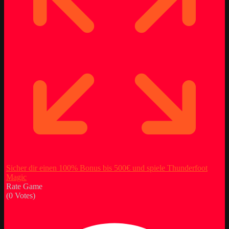
Sicher dir einen 100% Bonus bis 500€ und spiele Thunderfoot
Magic
Rate Game
(
0
Votes)