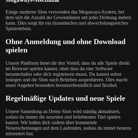
Einige moderne Slots verwenden das Megaways-System, bei
dem sich die Anzahl der Gewinnlinien mit jeder Drehung ändern
kann. Dies sorgt für ein dynamisches und abwechslungsreiches
Spielerlebnis.
Ohne Anmeldung und ohne Download
spielen
Unsere Plattform bietet dir den Vorteil, dass du alle Spiele direkt
im Browser spielen kannst, ohne dass du eine Software
herunterladen oder dich registrieren musst. Du kannst sofort
loslegen und die Slots nach Belieben ausprobieren. Dies macht
unser Angebot besonders benutzerfreundlich und flexibel.
Regelmäßige Updates und neue Spiele
Unsere Sammlung an Demo Slots wird ständig aktualisiert,
sodass du immer die neuesten und beliebtesten Titel spielen
kannst. Wir halten dich zudem über kommende
Neuerscheinungen auf dem Laufenden, sodass du immer bestens
informiert bist.