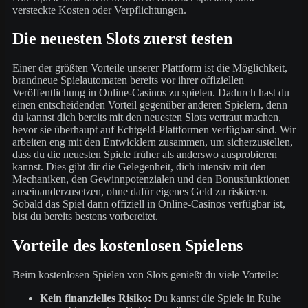
versteckte Kosten oder Verpflichtungen.
Die neuesten Slots zuerst testen
Einer der größten Vorteile unserer Plattform ist die Möglichkeit,
brandneue Spielautomaten bereits vor ihrer offiziellen
Veröffentlichung in Online-Casinos zu spielen. Dadurch hast du
einen entscheidenden Vorteil gegenüber anderen Spielern, denn
du kannst dich bereits mit den neuesten Slots vertraut machen,
bevor sie überhaupt auf Echtgeld-Plattformen verfügbar sind. Wir
arbeiten eng mit den Entwicklern zusammen, um sicherzustellen,
dass du die neuesten Spiele früher als anderswo ausprobieren
kannst. Dies gibt dir die Gelegenheit, dich intensiv mit den
Mechaniken, den Gewinnpotenzialen und den Bonusfunktionen
auseinanderzusetzen, ohne dafür eigenes Geld zu riskieren.
Sobald das Spiel dann offiziell in Online-Casinos verfügbar ist,
bist du bereits bestens vorbereitet.
Vorteile des kostenlosen Spielens
Beim kostenlosen Spielen von Slots genießt du viele Vorteile:
Kein finanzielles Risiko:
Du kannst die Spiele in Ruhe