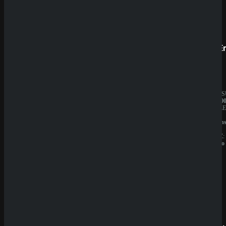
Prestige
SpinE
BESITZER:
JAHRES
Aurevia
10.000.0
IT
BESITZE
Group
GBL
LIZENZ:
Solution
Curacao
N.V.
LIZENZ:
Curacao