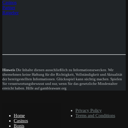
Casinos
Partner
Ratgeber
Hinweis
Die Inhalte dienen ausschließlich zu Informationszwecken. Wir
übernehmen keine Haftung für die Richtigkeit, Vollständigkeit und Aktualität
der bereitgestellten Informationen. Glücksspiel kann süchtig machen. Spielen
Sie verantwortungsbewusst und nur, wenn Sie das gesetzliche Mindestalter
erreicht haben. Hilfe auf gambleaware.org
© Copyright 2024
Privacy Policy
Home
Terms and Conditions
Casinos
Bonis