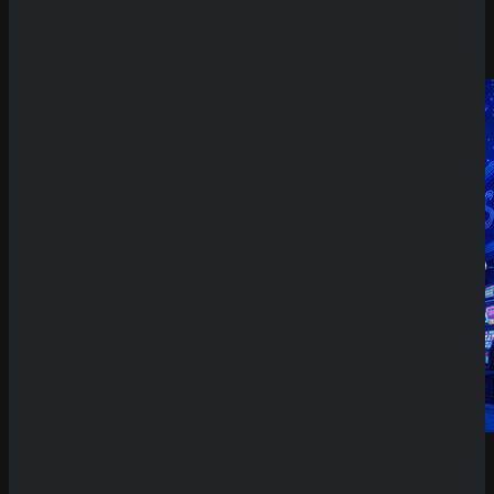
Demo Spiel
Demo Spiel