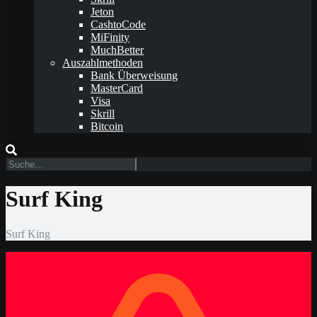
Jeton
CashtoCode
MiFinity
MuchBetter
Auszahlmethoden
Bank Überweisung
MasterCard
Visa
Skrill
Bitcoin
Surf King
Surf King