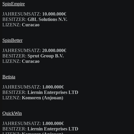
SpinEmpire
JAHRESUMSATZ:
10.000.000€
BESITZER:
GBL Solutions N.V.
LIZENZ:
Curacao
SpinBetter
JAHRESUMSATZ:
20.000.000€
BESITZER:
Sprut Group B.V.
LIZENZ:
Curacao
Betista
JAHRESUMSATZ:
1.000.000€
BESITZER:
Liernin Enterprises LTD
LIZENZ:
Komoren (Anjouan)
QuickWin
JAHRESUMSATZ:
1.000.000€
BESITZER:
Liernin Enterprises LTD