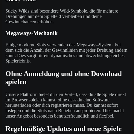
Sticky Wilds sind besondere Wild-Symbole, die für mehrere
Drehungen auf dem Spielfeld verbleiben und deine
Gewinnchancen erhöhen.
Megaways-Mechanik
Einige moderne Slots verwenden das Megaways-System, bei
dem sich die Anzahl der Gewinnlinien mit jeder Drehung ändern
kann. Dies sorgt für ein dynamisches und abwechslungsreiches
Spielerlebnis.
Ohne Anmeldung und ohne Download
spielen
Unsere Plattform bietet dir den Vorteil, dass du alle Spiele direkt
im Browser spielen kannst, ohne dass du eine Software
herunterladen oder dich registrieren musst. Du kannst sofort
loslegen und die Slots nach Belieben ausprobieren. Dies macht
unser Angebot besonders benutzerfreundlich und flexibel.
Regelmäßige Updates und neue Spiele