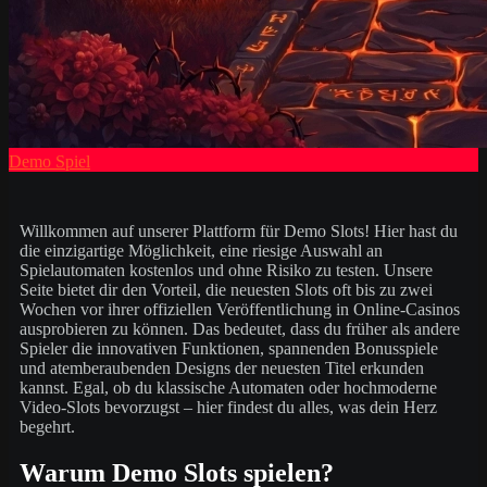
Demo Spiel
Willkommen auf unserer Plattform für Demo Slots! Hier hast du
die einzigartige Möglichkeit, eine riesige Auswahl an
Spielautomaten kostenlos und ohne Risiko zu testen. Unsere
Seite bietet dir den Vorteil, die neuesten Slots oft bis zu zwei
Wochen vor ihrer offiziellen Veröffentlichung in Online-Casinos
ausprobieren zu können. Das bedeutet, dass du früher als andere
Spieler die innovativen Funktionen, spannenden Bonusspiele
und atemberaubenden Designs der neuesten Titel erkunden
kannst. Egal, ob du klassische Automaten oder hochmoderne
Video-Slots bevorzugst – hier findest du alles, was dein Herz
begehrt.
Warum Demo Slots spielen?