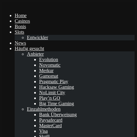
Home
Casinos
Bonis
Slots
Entwickler
News
Häufig gesucht
Anbieter
Evolution
Novomatic
Merkur
Gamomat
Pragmatic Play
Hacksaw Gaming
NoLimit City
Play’n GO
Big Time Gaming
Einzahlmethoden
Bank Überweisung
Paysafecard
MasterCard
Visa
Skrill