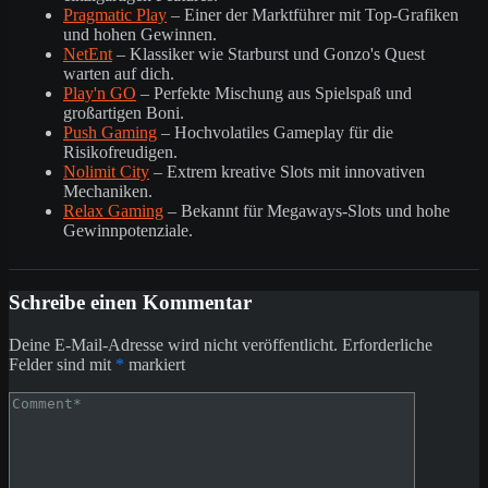
Pragmatic Play
– Einer der Marktführer mit Top-Grafiken
und hohen Gewinnen.
NetEnt
– Klassiker wie Starburst und Gonzo's Quest
warten auf dich.
Play'n GO
– Perfekte Mischung aus Spielspaß und
großartigen Boni.
Push Gaming
– Hochvolatiles Gameplay für die
Risikofreudigen.
Nolimit City
– Extrem kreative Slots mit innovativen
Mechaniken.
Relax Gaming
– Bekannt für Megaways-Slots und hohe
Gewinnpotenziale.
Schreibe einen Kommentar
Deine E-Mail-Adresse wird nicht veröffentlicht.
Erforderliche
Felder sind mit
*
markiert