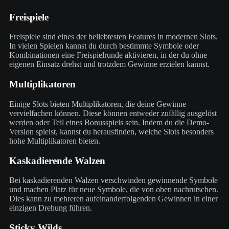
Freispiele
Freispiele sind eines der beliebtesten Features in modernen Slots.
In vielen Spielen kannst du durch bestimmte Symbole oder
Kombinationen eine Freispielrunde aktivieren, in der du ohne
eigenen Einsatz drehst und trotzdem Gewinne erzielen kannst.
Multiplikatoren
Einige Slots bieten Multiplikatoren, die deine Gewinne
vervielfachen können. Diese können entweder zufällig ausgelöst
werden oder Teil eines Bonusspiels sein. Indem du die Demo-
Version spielst, kannst du herausfinden, welche Slots besonders
hohe Multiplikatoren bieten.
Kaskadierende Walzen
Bei kaskadierenden Walzen verschwinden gewinnende Symbole
und machen Platz für neue Symbole, die von oben nachrutschen.
Dies kann zu mehreren aufeinanderfolgenden Gewinnen in einer
einzigen Drehung führen.
Sticky Wilds