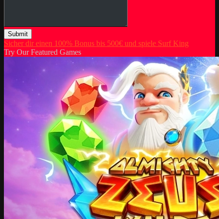
Submit
Sicher dir einen 100% Bonus bis 500€ und spiele Surf King
Try Our Featured Games