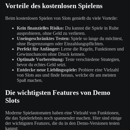
Vorteile des kostenlosen Spielens
Beim kostenlosen Spielen von Slots genießt du viele Vorteile:
Kein finanzielles Risiko:
Du kannst die Spiele in Ruhe
ausprobieren, ohne Geld zu verlieren.
Uneingeschränktes Testen:
Spiele so lange du möchtest,
ohne Begrenzungen oder Einzahlungspflichten.
Perfekt für Anfänger:
Lerne die Regeln, Funktionen und
Gewinnchancen ohne Druck kennen.
Optimale Vorbereitung:
Teste verschiedene Strategien,
bevor du echtes Geld setzt.
Entdecke neue Lieblingsspiele:
Probiere eine Vielzahl
von Slots aus und finde heraus, welche dir am meisten
Spaß machen.
Die wichtigsten Features von Demo
Slots
Moderne Spielautomaten haben eine Vielzahl von Funktionen,
die das Spielerlebnis noch spannender machen. Hier sind einige
der wichtigsten Features, die du in den Demo-Versionen testen
kannst: