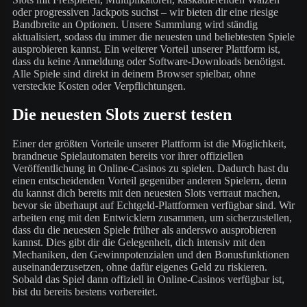
oder progressiven Jackpots suchst – wir bieten dir eine riesige
Bandbreite an Optionen. Unsere Sammlung wird ständig
aktualisiert, sodass du immer die neuesten und beliebtesten Spiele
ausprobieren kannst. Ein weiterer Vorteil unserer Plattform ist,
dass du keine Anmeldung oder Software-Downloads benötigst.
Alle Spiele sind direkt in deinem Browser spielbar, ohne
versteckte Kosten oder Verpflichtungen.
Die neuesten Slots zuerst testen
Einer der größten Vorteile unserer Plattform ist die Möglichkeit,
brandneue Spielautomaten bereits vor ihrer offiziellen
Veröffentlichung in Online-Casinos zu spielen. Dadurch hast du
einen entscheidenden Vorteil gegenüber anderen Spielern, denn
du kannst dich bereits mit den neuesten Slots vertraut machen,
bevor sie überhaupt auf Echtgeld-Plattformen verfügbar sind. Wir
arbeiten eng mit den Entwicklern zusammen, um sicherzustellen,
dass du die neuesten Spiele früher als anderswo ausprobieren
kannst. Dies gibt dir die Gelegenheit, dich intensiv mit den
Mechaniken, den Gewinnpotenzialen und den Bonusfunktionen
auseinanderzusetzen, ohne dafür eigenes Geld zu riskieren.
Sobald das Spiel dann offiziell in Online-Casinos verfügbar ist,
bist du bereits bestens vorbereitet.