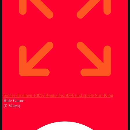
Sicher dir einen 100% Bonus bis 500€ und spiele Surf King
Rate Game
(
0
Votes)