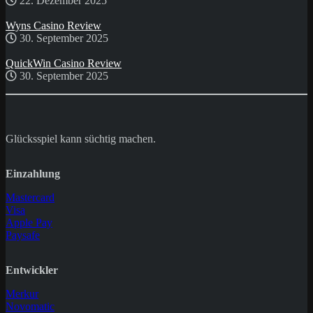
22. Dezember 2025
Wyns Casino Review
30. September 2025
QuickWin Casino Review
30. September 2025
Glücksspiel kann süchtig machen.
Einzahlung
Mastercard
Visa
Apple Pay
Paysafe
Entwickler
Merkur
Novomatic