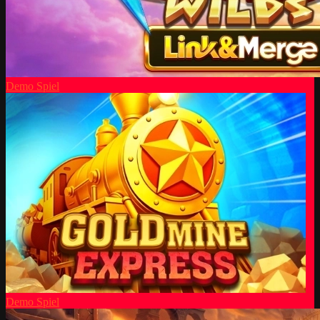
Demo Spiel
Demo Spiel