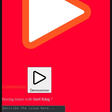
Echtgeldmodus
Demoversion
Having issues with
Surf King
?