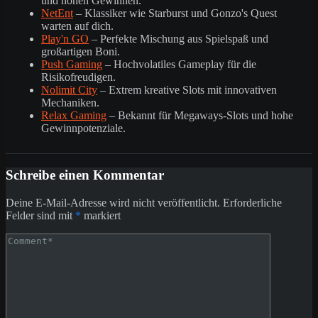
und hohen Gewinnen.
NetEnt
– Klassiker wie Starburst und Gonzo's Quest
warten auf dich.
Play'n GO
– Perfekte Mischung aus Spielspaß und
großartigen Boni.
Push Gaming
– Hochvolatiles Gameplay für die
Risikofreudigen.
Nolimit City
– Extrem kreative Slots mit innovativen
Mechaniken.
Relax Gaming
– Bekannt für Megaways-Slots und hohe
Gewinnpotenziale.
Schreibe einen Kommentar
Deine E-Mail-Adresse wird nicht veröffentlicht.
Erforderliche
Felder sind mit
*
markiert