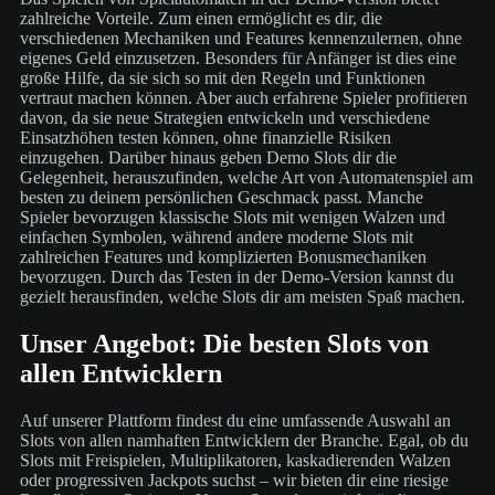
zahlreiche Vorteile. Zum einen ermöglicht es dir, die
verschiedenen Mechaniken und Features kennenzulernen, ohne
eigenes Geld einzusetzen. Besonders für Anfänger ist dies eine
große Hilfe, da sie sich so mit den Regeln und Funktionen
vertraut machen können. Aber auch erfahrene Spieler profitieren
davon, da sie neue Strategien entwickeln und verschiedene
Einsatzhöhen testen können, ohne finanzielle Risiken
einzugehen. Darüber hinaus geben Demo Slots dir die
Gelegenheit, herauszufinden, welche Art von Automatenspiel am
besten zu deinem persönlichen Geschmack passt. Manche
Spieler bevorzugen klassische Slots mit wenigen Walzen und
einfachen Symbolen, während andere moderne Slots mit
zahlreichen Features und komplizierten Bonusmechaniken
bevorzugen. Durch das Testen in der Demo-Version kannst du
gezielt herausfinden, welche Slots dir am meisten Spaß machen.
Unser Angebot: Die besten Slots von
allen Entwicklern
Auf unserer Plattform findest du eine umfassende Auswahl an
Slots von allen namhaften Entwicklern der Branche. Egal, ob du
Slots mit Freispielen, Multiplikatoren, kaskadierenden Walzen
oder progressiven Jackpots suchst – wir bieten dir eine riesige