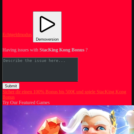
Echtgeldmodus
Demoversion
Having issues with
StacKing Kong Bonus
?
Submit
Sicher dir einen 100% Bonus bis 500€ und spiele StacKing Kong
Bonus
Try Our Featured Games