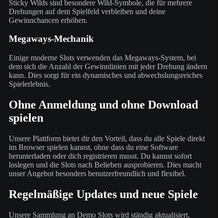
Sticky Wilds sind besondere Wild-Symbole, die für mehrere
Drehungen auf dem Spielfeld verbleiben und deine
Gewinnchancen erhöhen.
Megaways-Mechanik
Einige moderne Slots verwenden das Megaways-System, bei
dem sich die Anzahl der Gewinnlinien mit jeder Drehung ändern
kann. Dies sorgt für ein dynamisches und abwechslungsreiches
Spielerlebnis.
Ohne Anmeldung und ohne Download
spielen
Unsere Plattform bietet dir den Vorteil, dass du alle Spiele direkt
im Browser spielen kannst, ohne dass du eine Software
herunterladen oder dich registrieren musst. Du kannst sofort
loslegen und die Slots nach Belieben ausprobieren. Dies macht
unser Angebot besonders benutzerfreundlich und flexibel.
Regelmäßige Updates und neue Spiele
Unsere Sammlung an Demo Slots wird ständig aktualisiert,