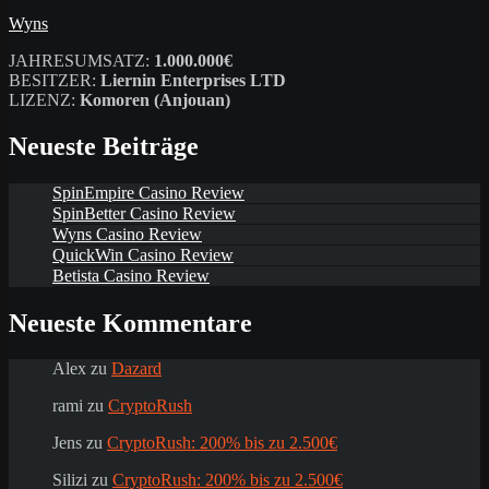
Wyns
JAHRESUMSATZ:
1.000.000€
BESITZER:
Liernin Enterprises LTD
LIZENZ:
Komoren (Anjouan)
Neueste Beiträge
SpinEmpire Casino Review
SpinBetter Casino Review
Wyns Casino Review
QuickWin Casino Review
Betista Casino Review
Neueste Kommentare
Alex
zu
Dazard
rami
zu
CryptoRush
Jens
zu
CryptoRush: 200% bis zu 2.500€
Silizi
zu
CryptoRush: 200% bis zu 2.500€