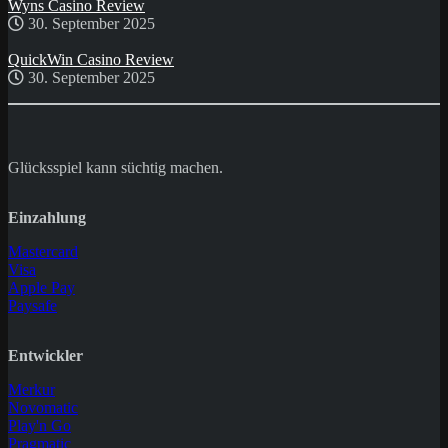
Wyns Casino Review
30. September 2025
QuickWin Casino Review
30. September 2025
Glücksspiel kann süchtig machen.
Einzahlung
Mastercard
Visa
Apple Pay
Paysafe
Entwickler
Merkur
Novomatic
Play'n Go
Pragmatic