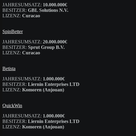
JAHRESUMSATZ:
10.000.000€
BESITZER:
GBL Solutions N.V.
LIZENZ:
Curacao
SpinBetter
JAHRESUMSATZ:
20.000.000€
BESITZER:
Sprut Group B.V.
LIZENZ:
Curacao
Betista
JAHRESUMSATZ:
1.000.000€
BESITZER:
Liernin Enterprises LTD
LIZENZ:
Komoren (Anjouan)
QuickWin
JAHRESUMSATZ:
1.000.000€
BESITZER:
Liernin Enterprises LTD
LIZENZ:
Komoren (Anjouan)