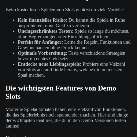
Beim kostenlosen Spielen von Slots genießt du viele Vorteile:
Kein finanzielles Risiko:
Du kannst die Spiele in Ruhe
ausprobieren, ohne Geld zu verlieren.
Uneingeschränktes Testen:
Spiele so lange du möchtest,
ohne Begrenzungen oder Einzahlungspflichten.
Perfekt für Anfänger:
Lerne die Regeln, Funktionen und
Gewinnchancen ohne Druck kennen.
Optimale Vorbereitung:
Teste verschiedene Strategien,
bevor du echtes Geld setzt.
Entdecke neue Lieblingsspiele:
Probiere eine Vielzahl
von Slots aus und finde heraus, welche dir am meisten
Spaß machen.
Die wichtigsten Features von Demo
Slots
Moderne Spielautomaten haben eine Vielzahl von Funktionen,
die das Spielerlebnis noch spannender machen. Hier sind einige
der wichtigsten Features, die du in den Demo-Versionen testen
kannst: