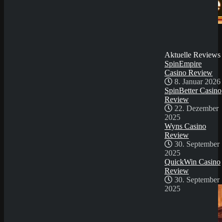
30. September
2025
QuickWin Casino
Review
Demo Spiel
30. September
2025
Aktuelle Reviews
SpinEmpire
Casino Review
8. Januar 2026
SpinBetter Casino
Review
22. Dezember
2025
Wyns Casino
Review
30. September
2025
QuickWin Casino
Review
30. September
Demo Spiel
2025