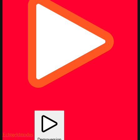
Echtgeldmodus
Demoversion