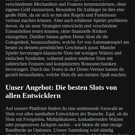
verschiedenen Mechaniken und Features kennenzulernen, ohne
eigenes Geld einzusetzen. Besonders für Anfänger ist dies eine
große Hilfe, da sie sich so mit den Regeln und Funktionen
vertraut machen können. Aber auch erfahrene Spieler profitieren
davon, da sie neue Strategien entwickeln und verschiedene
Einsatzhöhen testen können, ohne finanzielle Risiken
einzugehen. Darüber hinaus geben Demo Slots dir die
Gelegenheit, herauszufinden, welche Art von Automatenspiel am
besten zu deinem persönlichen Geschmack passt. Manche
Spieler bevorzugen klassische Slots mit wenigen Walzen und
einfachen Symbolen, während andere moderne Slots mit
zahlreichen Features und komplizierten Bonusmechaniken
bevorzugen. Durch das Testen in der Demo-Version kannst du
gezielt herausfinden, welche Slots dir am meisten Spaß machen.
Unser Angebot: Die besten Slots von
allen Entwicklern
Auf unserer Plattform findest du eine umfassende Auswahl an
Slots von allen namhaften Entwicklern der Branche. Egal, ob du
Slots mit Freispielen, Multiplikatoren, kaskadierenden Walzen
oder progressiven Jackpots suchst – wir bieten dir eine riesige
Bandbreite an Optionen. Unsere Sammlung wird ständig