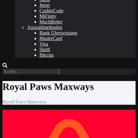
Jeton
CashtoCode
MiFinity
MuchBetter
Auszahlmethoden
Bank Überweisung
MasterCard
Visa
Skrill
Bitcoin
Royal Paws Maxways
Royal Paws Maxways