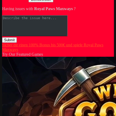
Having issues with
Royal Paws Maxways
?
Submit
Sicher dir einen 100% Bonus bis 500€ und spiele Royal Paws
Maxways
Try Our Featured Games