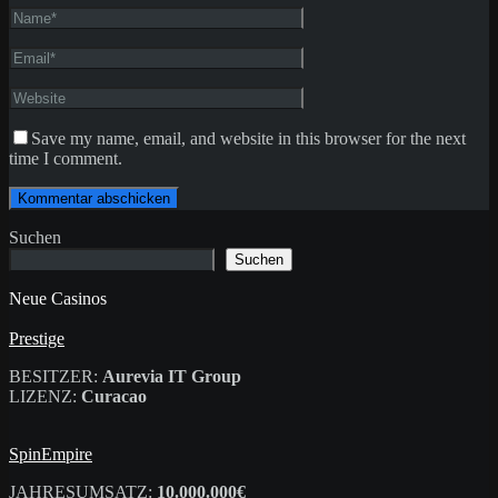
Save my name, email, and website in this browser for the next
time I comment.
Suchen
Suchen
Neue Casinos
Prestige
BESITZER:
Aurevia IT Group
LIZENZ:
Curacao
SpinEmpire
JAHRESUMSATZ:
10.000.000€