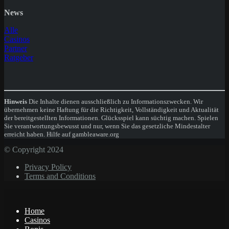
News
Alle
Casinos
Partner
Ratgeber
Hinweis
Die Inhalte dienen ausschließlich zu Informationszwecken. Wir
übernehmen keine Haftung für die Richtigkeit, Vollständigkeit und Aktualität
der bereitgestellten Informationen. Glücksspiel kann süchtig machen. Spielen
Sie verantwortungsbewusst und nur, wenn Sie das gesetzliche Mindestalter
erreicht haben. Hilfe auf gambleaware.org
© Copyright 2024
Privacy Policy
Terms and Conditions
Home
Casinos