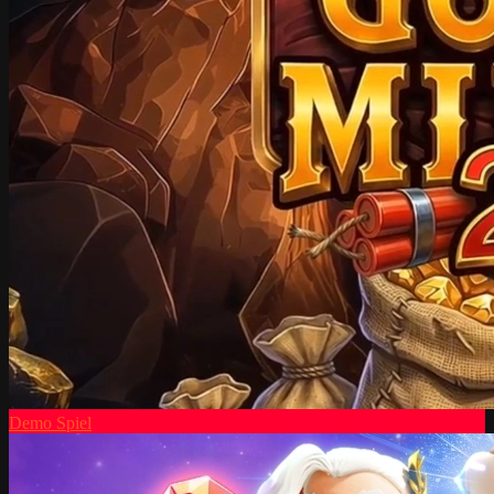
Demo Spiel