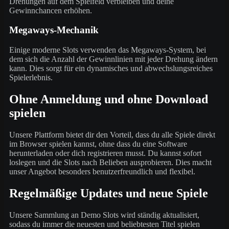
Drehungen auf dem Spielfeld verbleiben und deine
Gewinnchancen erhöhen.
Megaways-Mechanik
Einige moderne Slots verwenden das Megaways-System, bei
dem sich die Anzahl der Gewinnlinien mit jeder Drehung ändern
kann. Dies sorgt für ein dynamisches und abwechslungsreiches
Spielerlebnis.
Ohne Anmeldung und ohne Download
spielen
Unsere Plattform bietet dir den Vorteil, dass du alle Spiele direkt
im Browser spielen kannst, ohne dass du eine Software
herunterladen oder dich registrieren musst. Du kannst sofort
loslegen und die Slots nach Belieben ausprobieren. Dies macht
unser Angebot besonders benutzerfreundlich und flexibel.
Regelmäßige Updates und neue Spiele
Unsere Sammlung an Demo Slots wird ständig aktualisiert,
sodass du immer die neuesten und beliebtesten Titel spielen