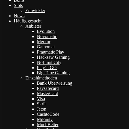
Bonis
Slots
Entwickler
News
Häufig gesucht
Anbieter
Evolution
Novomatic
Merkur
Gamomat
Pragmatic Play
Hacksaw Gaming
NoLimit City
Play’n GO
Big Time Gaming
Einzahlmethoden
Bank Überweisung
Paysafecard
MasterCard
Visa
Skrill
Jeton
CashtoCode
MiFinity
MuchBetter