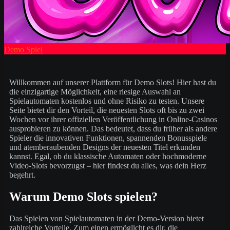
Demo Spiel
Willkommen auf unserer Plattform für Demo Slots! Hier hast du
die einzigartige Möglichkeit, eine riesige Auswahl an
Spielautomaten kostenlos und ohne Risiko zu testen. Unsere
Seite bietet dir den Vorteil, die neuesten Slots oft bis zu zwei
Wochen vor ihrer offiziellen Veröffentlichung in Online-Casinos
ausprobieren zu können. Das bedeutet, dass du früher als andere
Spieler die innovativen Funktionen, spannenden Bonusspiele
und atemberaubenden Designs der neuesten Titel erkunden
kannst. Egal, ob du klassische Automaten oder hochmoderne
Video-Slots bevorzugst – hier findest du alles, was dein Herz
begehrt.
Warum Demo Slots spielen?
Das Spielen von Spielautomaten in der Demo-Version bietet
zahlreiche Vorteile. Zum einen ermöglicht es dir, die