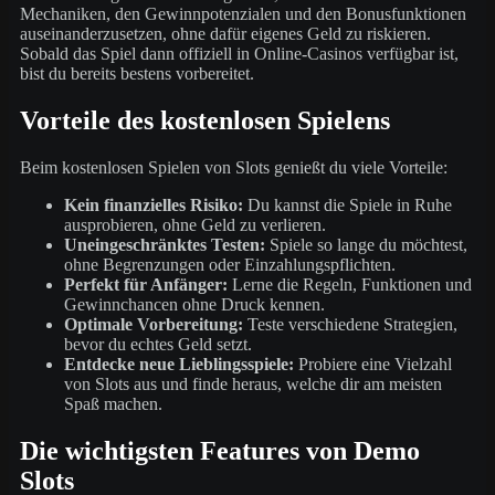
Mechaniken, den Gewinnpotenzialen und den Bonusfunktionen
auseinanderzusetzen, ohne dafür eigenes Geld zu riskieren.
Sobald das Spiel dann offiziell in Online-Casinos verfügbar ist,
bist du bereits bestens vorbereitet.
Vorteile des kostenlosen Spielens
Beim kostenlosen Spielen von Slots genießt du viele Vorteile:
Kein finanzielles Risiko:
Du kannst die Spiele in Ruhe
ausprobieren, ohne Geld zu verlieren.
Uneingeschränktes Testen:
Spiele so lange du möchtest,
ohne Begrenzungen oder Einzahlungspflichten.
Perfekt für Anfänger:
Lerne die Regeln, Funktionen und
Gewinnchancen ohne Druck kennen.
Optimale Vorbereitung:
Teste verschiedene Strategien,
bevor du echtes Geld setzt.
Entdecke neue Lieblingsspiele:
Probiere eine Vielzahl
von Slots aus und finde heraus, welche dir am meisten
Spaß machen.
Die wichtigsten Features von Demo
Slots