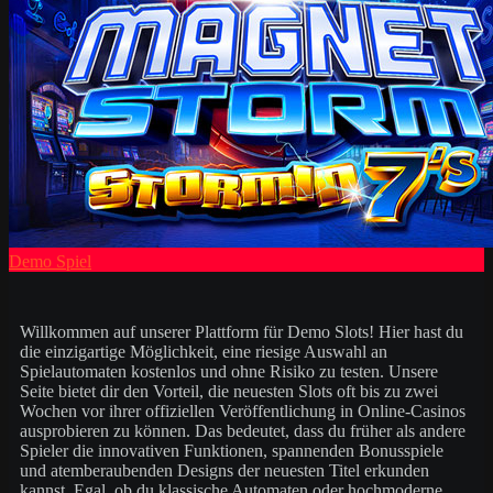
Demo Spiel
Willkommen auf unserer Plattform für Demo Slots! Hier hast du
die einzigartige Möglichkeit, eine riesige Auswahl an
Spielautomaten kostenlos und ohne Risiko zu testen. Unsere
Seite bietet dir den Vorteil, die neuesten Slots oft bis zu zwei
Wochen vor ihrer offiziellen Veröffentlichung in Online-Casinos
ausprobieren zu können. Das bedeutet, dass du früher als andere
Spieler die innovativen Funktionen, spannenden Bonusspiele
und atemberaubenden Designs der neuesten Titel erkunden
kannst. Egal, ob du klassische Automaten oder hochmoderne