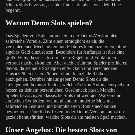
Video-Slots bevorzugst – hier findest du alles, was dein Herz
begehrt.
Warum Demo Slots spielen?
Das Spielen von Spielautomaten in der Demo-Version bietet
zahlreiche Vorteile. Zum einen ermöglicht es dir, die
verschiedenen Mechaniken und Features kennenzulernen, ohne
eigenes Geld einzusetzen. Besonders für Anfänger ist dies eine
große Hilfe, da sie sich so mit den Regeln und Funktionen
vertraut machen können. Aber auch erfahrene Spieler profitieren
davon, da sie neue Strategien entwickeln und verschiedene
Einsatzhöhen testen können, ohne finanzielle Risiken
einzugehen. Darüber hinaus geben Demo Slots dir die
Gelegenheit, herauszufinden, welche Art von Automatenspiel am
besten zu deinem persönlichen Geschmack passt. Manche
Spieler bevorzugen klassische Slots mit wenigen Walzen und
einfachen Symbolen, während andere moderne Slots mit
zahlreichen Features und komplizierten Bonusmechaniken
bevorzugen. Durch das Testen in der Demo-Version kannst du
gezielt herausfinden, welche Slots dir am meisten Spaß machen.
Unser Angebot: Die besten Slots von