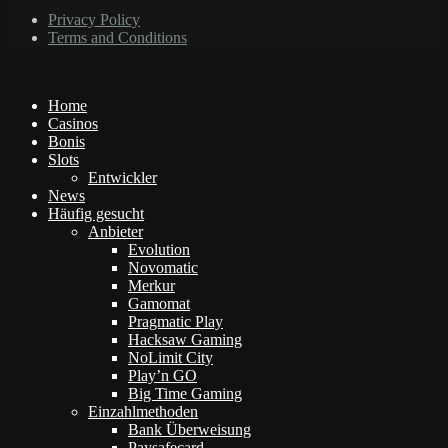
Privacy Policy
Terms and Conditions
Home
Casinos
Bonis
Slots
Entwickler
News
Häufig gesucht
Anbieter
Evolution
Novomatic
Merkur
Gamomat
Pragmatic Play
Hacksaw Gaming
NoLimit City
Play’n GO
Big Time Gaming
Einzahlmethoden
Bank Überweisung
Paysafecard