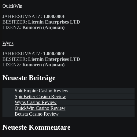
QuickWin
JAHRESUMSATZ:
1.000.000€
BESITZER:
Liernin Enterprises LTD
LIZENZ:
Komoren (Anjouan)
Wyns
JAHRESUMSATZ:
1.000.000€
BESITZER:
Liernin Enterprises LTD
LIZENZ:
Komoren (Anjouan)
Neueste Beiträge
SpinEmpire Casino Review
SpinBetter Casino Review
Wyns Casino Review
QuickWin Casino Review
Betista Casino Review
Neueste Kommentare