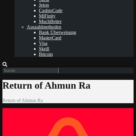
Jeton
CashtoCode
MiFinity
MuchBetter
Auszahlmethoden
Bank Überweisung
MasterCard
Visa
Skrill
Bitcoin
Return of Ahmun Ra
Return of Ahmun Ra