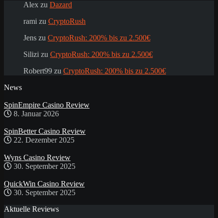
Alex
zu
Dazard
rami
zu
CryptoRush
Jens
zu
CryptoRush: 200% bis zu 2.500€
Silizi
zu
CryptoRush: 200% bis zu 2.500€
Robert99
zu
CryptoRush: 200% bis zu 2.500€
News
SpinEmpire Casino Review
8. Januar 2026
SpinBetter Casino Review
22. Dezember 2025
Wyns Casino Review
30. September 2025
QuickWin Casino Review
30. September 2025
Aktuelle Reviews