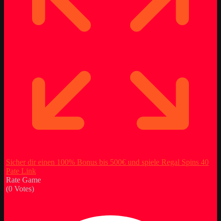
Sicher dir einen 100% Bonus bis 500€ und spiele Regal Spins 40
Pate Link
Rate Game
(
0
Votes)