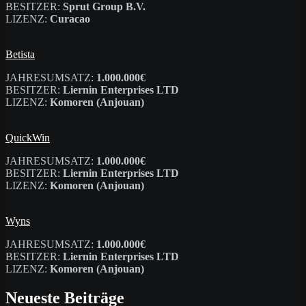
BESITZER:
Sprut Group B.V.
LIZENZ:
Curacao
Betista
JAHRESUMSATZ:
1.000.000€
BESITZER:
Liernin Enterprises LTD
LIZENZ:
Komoren (Anjouan)
QuickWin
JAHRESUMSATZ:
1.000.000€
BESITZER:
Liernin Enterprises LTD
LIZENZ:
Komoren (Anjouan)
Wyns
JAHRESUMSATZ:
1.000.000€
BESITZER:
Liernin Enterprises LTD
LIZENZ:
Komoren (Anjouan)
Neueste Beiträge