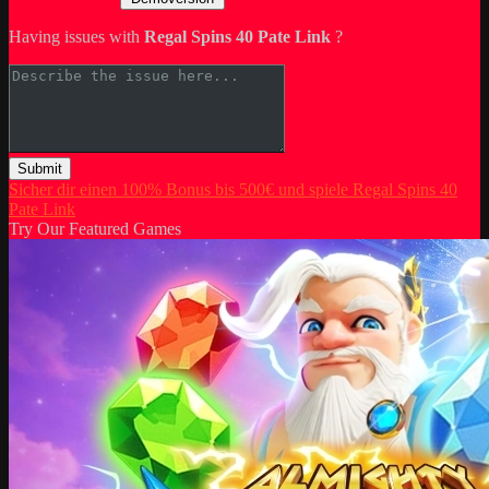
Having issues with
Regal Spins 40 Pate Link
?
Submit
Sicher dir einen 100% Bonus bis 500€ und spiele Regal Spins 40
Pate Link
Try Our Featured Games