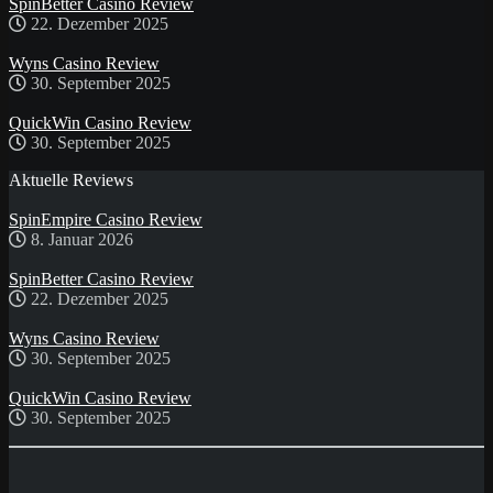
SpinBetter Casino Review
22. Dezember 2025
Wyns Casino Review
30. September 2025
QuickWin Casino Review
30. September 2025
Aktuelle Reviews
SpinEmpire Casino Review
8. Januar 2026
SpinBetter Casino Review
22. Dezember 2025
Wyns Casino Review
30. September 2025
QuickWin Casino Review
30. September 2025