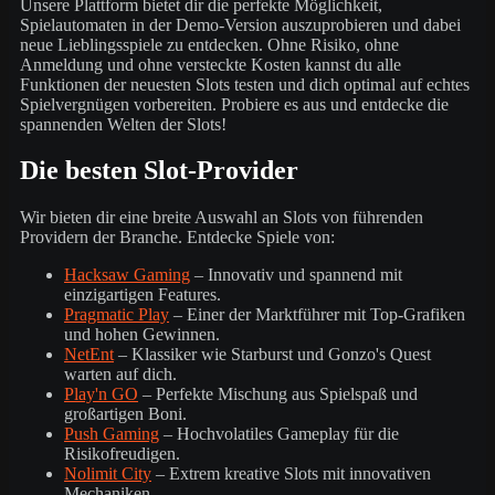
Unsere Plattform bietet dir die perfekte Möglichkeit,
Spielautomaten in der Demo-Version auszuprobieren und dabei
neue Lieblingsspiele zu entdecken. Ohne Risiko, ohne
Anmeldung und ohne versteckte Kosten kannst du alle
Funktionen der neuesten Slots testen und dich optimal auf echtes
Spielvergnügen vorbereiten. Probiere es aus und entdecke die
spannenden Welten der Slots!
Die besten Slot-Provider
Wir bieten dir eine breite Auswahl an Slots von führenden
Providern der Branche. Entdecke Spiele von:
Hacksaw Gaming
– Innovativ und spannend mit
einzigartigen Features.
Pragmatic Play
– Einer der Marktführer mit Top-Grafiken
und hohen Gewinnen.
NetEnt
– Klassiker wie Starburst und Gonzo's Quest
warten auf dich.
Play'n GO
– Perfekte Mischung aus Spielspaß und
großartigen Boni.
Push Gaming
– Hochvolatiles Gameplay für die
Risikofreudigen.
Nolimit City
– Extrem kreative Slots mit innovativen
Mechaniken.