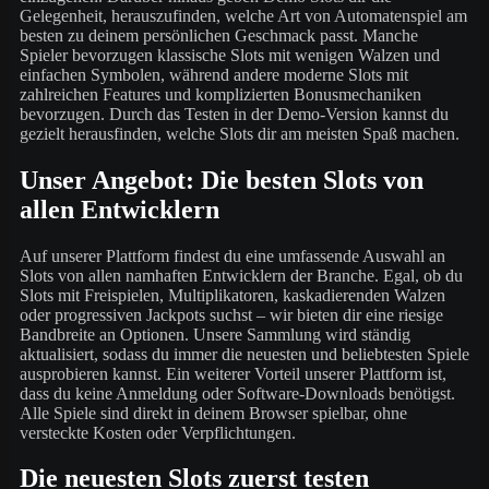
Gelegenheit, herauszufinden, welche Art von Automatenspiel am
besten zu deinem persönlichen Geschmack passt. Manche
Spieler bevorzugen klassische Slots mit wenigen Walzen und
einfachen Symbolen, während andere moderne Slots mit
zahlreichen Features und komplizierten Bonusmechaniken
bevorzugen. Durch das Testen in der Demo-Version kannst du
gezielt herausfinden, welche Slots dir am meisten Spaß machen.
Unser Angebot: Die besten Slots von
allen Entwicklern
Auf unserer Plattform findest du eine umfassende Auswahl an
Slots von allen namhaften Entwicklern der Branche. Egal, ob du
Slots mit Freispielen, Multiplikatoren, kaskadierenden Walzen
oder progressiven Jackpots suchst – wir bieten dir eine riesige
Bandbreite an Optionen. Unsere Sammlung wird ständig
aktualisiert, sodass du immer die neuesten und beliebtesten Spiele
ausprobieren kannst. Ein weiterer Vorteil unserer Plattform ist,
dass du keine Anmeldung oder Software-Downloads benötigst.
Alle Spiele sind direkt in deinem Browser spielbar, ohne
versteckte Kosten oder Verpflichtungen.
Die neuesten Slots zuerst testen