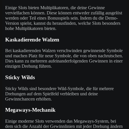
Einige Slots bieten Multiplikatoren, die deine Gewinne
vervielfachen können. Diese können entweder zufällig ausgelöst
werden oder Teil eines Bonusspiels sein. Indem du die Demo-
Version spielst, kannst du herausfinden, welche Slots besonders
hohe Multiplikatoren bieten.
Kaskadierende Walzen
Bei kaskadierenden Walzen verschwinden gewinnende Symbole
und machen Platz für neue Symbole, die von oben nachrutschen.
Dies kann zu mehreren aufeinanderfolgenden Gewinnen in einer
einzigen Drehung führen.
Sticky Wilds
Sticky Wilds sind besondere Wild-Symbole, die für mehrere
Drehungen auf dem Spielfeld verbleiben und deine
Gewinnchancen erhöhen.
Megaways-Mechanik
Einige moderne Slots verwenden das Megaways-System, bei
dem sich die Anzahl der Gewinnlinien mit jeder Drehung ändern