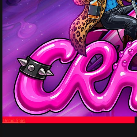
Demo Spiel