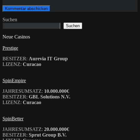
Suchen
Suchen
Neue Casinos
Prestige
BESITZER:
Aurevia IT Group
LIZENZ:
Curacao
SpinEmpire
JAHRESUMSATZ:
10.000.000€
BESITZER:
GBL Solutions N.V.
LIZENZ:
Curacao
SpinBetter
JAHRESUMSATZ:
20.000.000€
BESITZER:
Sprut Group B.V.