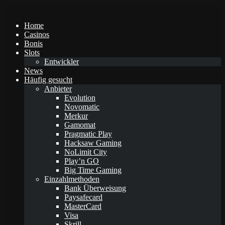
Home
Casinos
Bonis
Slots
Entwickler
News
Häufig gesucht
Anbieter
Evolution
Novomatic
Merkur
Gamomat
Pragmatic Play
Hacksaw Gaming
NoLimit City
Play’n GO
Big Time Gaming
Einzahlmethoden
Bank Überweisung
Paysafecard
MasterCard
Visa
Skrill