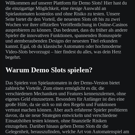
Willkommen auf unserer Plattform für Demo Slots! Hier hast du
die einzigartige Möglichkeit, eine riesige Auswahl an
Spielautomaten kostenlos und ohne Risiko zu testen. Unsere
Seite bietet dir den Vorteil, die neuesten Slots oft bis zu zwei
Wochen vor ihrer offiziellen Veröffentlichung in Online-Casinos
ausprobieren zu können. Das bedeutet, dass du früher als andere
Spieler die innovativen Funktionen, spannenden Bonusspiele
und atemberaubenden Designs der neuesten Titel erkunden
kannst. Egal, ob du klassische Automaten oder hochmoderne
Video-Slots bevorzugst – hier findest du alles, was dein Herz
begehrt.
Warum Demo Slots spielen?
Das Spielen von Spielautomaten in der Demo-Version bietet
zahlreiche Vorteile. Zum einen ermöglicht es dir, die
verschiedenen Mechaniken und Features kennenzulernen, ohne
eigenes Geld einzusetzen. Besonders für Anfänger ist dies eine
große Hilfe, da sie sich so mit den Regeln und Funktionen
vertraut machen können. Aber auch erfahrene Spieler profitieren
davon, da sie neue Strategien entwickeln und verschiedene
Einsatzhöhen testen können, ohne finanzielle Risiken
einzugehen. Darüber hinaus geben Demo Slots dir die
Gelegenheit, herauszufinden, welche Art von Automatenspiel am