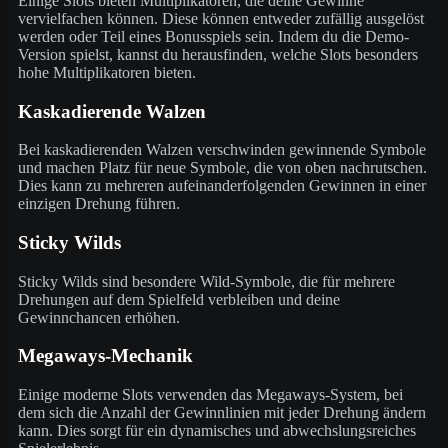
Einige Slots bieten Multiplikatoren, die deine Gewinne
vervielfachen können. Diese können entweder zufällig ausgelöst
werden oder Teil eines Bonusspiels sein. Indem du die Demo-
Version spielst, kannst du herausfinden, welche Slots besonders
hohe Multiplikatoren bieten.
Kaskadierende Walzen
Bei kaskadierenden Walzen verschwinden gewinnende Symbole
und machen Platz für neue Symbole, die von oben nachrutschen.
Dies kann zu mehreren aufeinanderfolgenden Gewinnen in einer
einzigen Drehung führen.
Sticky Wilds
Sticky Wilds sind besondere Wild-Symbole, die für mehrere
Drehungen auf dem Spielfeld verbleiben und deine
Gewinnchancen erhöhen.
Megaways-Mechanik
Einige moderne Slots verwenden das Megaways-System, bei
dem sich die Anzahl der Gewinnlinien mit jeder Drehung ändern
kann. Dies sorgt für ein dynamisches und abwechslungsreiches