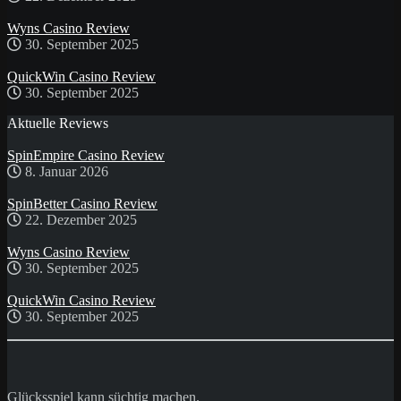
Wyns Casino Review
30. September 2025
QuickWin Casino Review
30. September 2025
Aktuelle Reviews
SpinEmpire Casino Review
8. Januar 2026
SpinBetter Casino Review
22. Dezember 2025
Wyns Casino Review
30. September 2025
QuickWin Casino Review
30. September 2025
Glücksspiel kann süchtig machen.