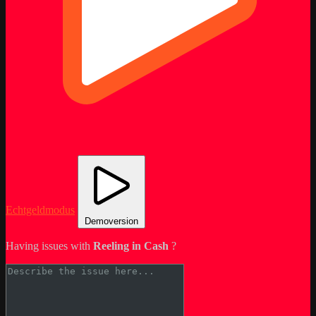
Echtgeldmodus
Demoversion
Having issues with
Reeling in Cash
?