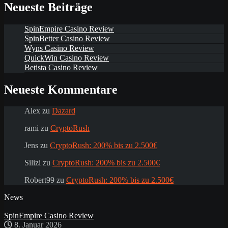
Neueste Beiträge
SpinEmpire Casino Review
SpinBetter Casino Review
Wyns Casino Review
QuickWin Casino Review
Betista Casino Review
Neueste Kommentare
Alex
zu
Dazard
rami
zu
CryptoRush
Jens
zu
CryptoRush: 200% bis zu 2.500€
Silizi
zu
CryptoRush: 200% bis zu 2.500€
Robert99
zu
CryptoRush: 200% bis zu 2.500€
News
SpinEmpire Casino Review
8. Januar 2026