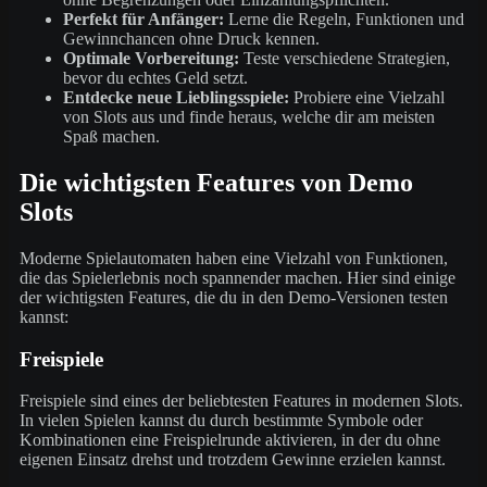
Perfekt für Anfänger:
Lerne die Regeln, Funktionen und
Gewinnchancen ohne Druck kennen.
Optimale Vorbereitung:
Teste verschiedene Strategien,
bevor du echtes Geld setzt.
Entdecke neue Lieblingsspiele:
Probiere eine Vielzahl
von Slots aus und finde heraus, welche dir am meisten
Spaß machen.
Die wichtigsten Features von Demo
Slots
Moderne Spielautomaten haben eine Vielzahl von Funktionen,
die das Spielerlebnis noch spannender machen. Hier sind einige
der wichtigsten Features, die du in den Demo-Versionen testen
kannst:
Freispiele
Freispiele sind eines der beliebtesten Features in modernen Slots.
In vielen Spielen kannst du durch bestimmte Symbole oder
Kombinationen eine Freispielrunde aktivieren, in der du ohne
eigenen Einsatz drehst und trotzdem Gewinne erzielen kannst.