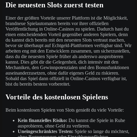
Die neuesten Slots zuerst testen
Einer der größten Vorteile unserer Plattform ist die Möglichkeit,
brandneue Spielautomaten bereits vor ihrer offiziellen
Veröffentlichung in Online-Casinos zu spielen. Dadurch hast du
einen entscheidenden Vorteil gegenüber anderen Spielern, denn
du kannst dich bereits mit den neuesten Slots vertraut machen,
bevor sie überhaupt auf Echtgeld-Plattformen verfügbar sind. Wir
arbeiten eng mit den Entwicklern zusammen, um sicherzustellen,
dass du die neuesten Spiele früher als anderswo ausprobieren
kannst. Dies gibt dir die Gelegenheit, dich intensiv mit den
Mechaniken, den Gewinnpotenzialen und den Bonusfunktionen
auseinanderzusetzen, ohne dafür eigenes Geld zu riskieren.
Sobald das Spiel dann offiziell in Online-Casinos verfügbar ist,
bist du bereits bestens vorbereitet.
Vorteile des kostenlosen Spielens
Beim kostenlosen Spielen von Slots genießt du viele Vorteile:
Kein finanzielles Risiko:
Du kannst die Spiele in Ruhe
ausprobieren, ohne Geld zu verlieren.
Uneingeschränktes Testen:
Spiele so lange du möchtest,
ohne Begrenzungen oder Einzahlungspflichten.