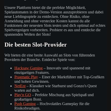
Unsere Plattform bietet dir die perfekte Möglichkeit,
Spielautomaten in der Demo-Version auszuprobieren und dabei
neue Lieblingsspiele zu entdecken. Ohne Risiko, ohne
Anmeldung und ohne versteckte Kosten kannst du alle
Funktionen der neuesten Slots testen und dich optimal auf echtes
Spielvergnügen vorbereiten. Probiere es aus und entdecke die
spannenden Welten der Slots!
Die besten Slot-Provider
Wir bieten dir eine breite Auswahl an Slots von führenden
Providern der Branche. Entdecke Spiele von:
Hacksaw Gaming
– Innovativ und spannend mit
einzigartigen Features.
Pragmatic Play
– Einer der Marktführer mit Top-Grafiken
und hohen Gewinnen.
NetEnt
– Klassiker wie Starburst und Gonzo's Quest
warten auf dich.
Play'n GO
– Perfekte Mischung aus Spielspaß und
großartigen Boni.
Push Gaming
– Hochvolatiles Gameplay für die
Risikofreudigen.