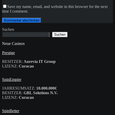
Save my name, email, and website in this browser for the next
time I comment.
Suchen
Suchen
Neue Casinos
Prestige
BESITZER:
Aurevia IT Group
LIZENZ:
Curacao
SpinEmpire
JAHRESUMSATZ:
10.000.000€
BESITZER:
GBL Solutions N.V.
LIZENZ:
Curacao
SpinBetter