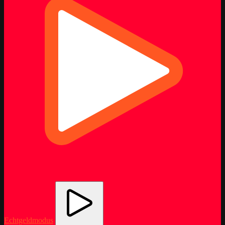
Echtgeldmodus