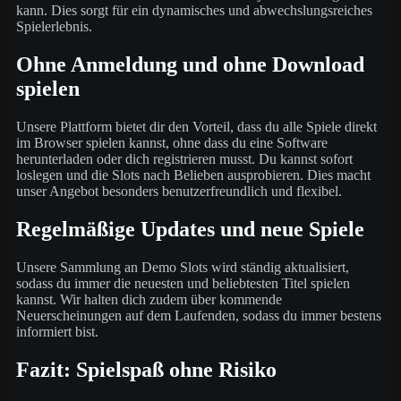
kann. Dies sorgt für ein dynamisches und abwechslungsreiches
Spielerlebnis.
Ohne Anmeldung und ohne Download
spielen
Unsere Plattform bietet dir den Vorteil, dass du alle Spiele direkt
im Browser spielen kannst, ohne dass du eine Software
herunterladen oder dich registrieren musst. Du kannst sofort
loslegen und die Slots nach Belieben ausprobieren. Dies macht
unser Angebot besonders benutzerfreundlich und flexibel.
Regelmäßige Updates und neue Spiele
Unsere Sammlung an Demo Slots wird ständig aktualisiert,
sodass du immer die neuesten und beliebtesten Titel spielen
kannst. Wir halten dich zudem über kommende
Neuerscheinungen auf dem Laufenden, sodass du immer bestens
informiert bist.
Fazit: Spielspaß ohne Risiko