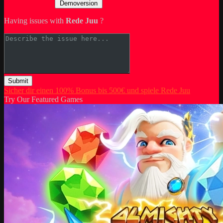
Demoversion
Having issues with
Rede Juu
?
Submit
Sicher dir einen 100% Bonus bis 500€ und spiele Rede Juu
Try Our Featured Games