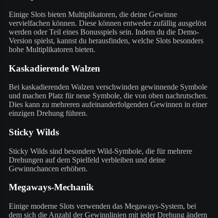
Einige Slots bieten Multiplikatoren, die deine Gewinne
vervielfachen können. Diese können entweder zufällig ausgelöst
werden oder Teil eines Bonusspiels sein. Indem du die Demo-
Version spielst, kannst du herausfinden, welche Slots besonders
hohe Multiplikatoren bieten.
Kaskadierende Walzen
Bei kaskadierenden Walzen verschwinden gewinnende Symbole
und machen Platz für neue Symbole, die von oben nachrutschen.
Dies kann zu mehreren aufeinanderfolgenden Gewinnen in einer
einzigen Drehung führen.
Sticky Wilds
Sticky Wilds sind besondere Wild-Symbole, die für mehrere
Drehungen auf dem Spielfeld verbleiben und deine
Gewinnchancen erhöhen.
Megaways-Mechanik
Einige moderne Slots verwenden das Megaways-System, bei
dem sich die Anzahl der Gewinnlinien mit jeder Drehung ändern