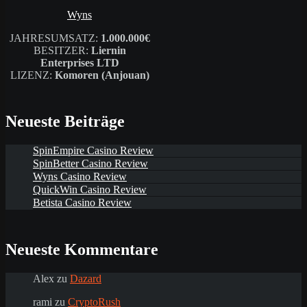
Wyns
JAHRESUMSATZ:
1.000.000€
BESITZER:
Liernin
Enterprises LTD
LIZENZ:
Komoren (Anjouan)
Neueste Beiträge
SpinEmpire Casino Review
SpinBetter Casino Review
Wyns Casino Review
QuickWin Casino Review
Betista Casino Review
Neueste Kommentare
Alex
zu
Dazard
rami
zu
CryptoRush