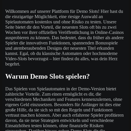
Willkommen auf unserer Plattform für Demo Slots! Hier hast du
die einzigartige Möglichkeit, eine riesige Auswahl an
Spielautomaten kostenlos und ohne Risiko zu testen. Unsere
Seite bietet dir den Vorteil, die neuesten Slots oft bis zu zwei
Wochen vor ihrer offiziellen Veröffentlichung in Online-Casinos
ausprobieren zu können. Das bedeutet, dass du früher als andere
Spieler die innovativen Funktionen, spannenden Bonusspiele
und atemberaubenden Designs der neuesten Titel erkunden
kannst. Egal, ob du klassische Automaten oder hochmoderne
Video-Slots bevorzugst – hier findest du alles, was dein Herz
begehrt.
Warum Demo Slots spielen?
Das Spielen von Spielautomaten in der Demo-Version bietet
zahlreiche Vorteile. Zum einen ermöglicht es dir, die
verschiedenen Mechaniken und Features kennenzulernen, ohne
eigenes Geld einzusetzen. Besonders für Anfänger ist dies eine
große Hilfe, da sie sich so mit den Regeln und Funktionen
vertraut machen können. Aber auch erfahrene Spieler profitieren
davon, da sie neue Strategien entwickeln und verschiedene
Einsatzhöhen testen können, ohne finanzielle Risiken
einzugehen. Darüber hinaus geben Demo Slots dir die