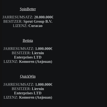
SpinBetter
JAHRESUMSATZ:
20.000.000€
BESITZER:
Sprut Group B.V.
LIZENZ:
Curacao
Betista
JAHRESUMSATZ:
1.000.000€
BESITZER:
Liernin
Enterprises LTD
LIZENZ:
Komoren (Anjouan)
QuickWin
JAHRESUMSATZ:
1.000.000€
BESITZER:
Liernin
Enterprises LTD
LIZENZ:
Komoren (Anjouan)