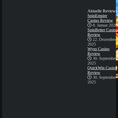
30. September
2025
Aktuelle Reviews
SpinEmpire
Casino Review
8. Januar 2026
SpinBetter Casino
Review
22. Dezember
2025
Wyns Casino
Review
30. September
2025
QuickWin Casino
Review
30. September
Demo Spiel
2025