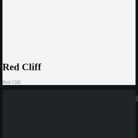
Jeton
CashtoCode
MiFinity
MuchBetter
Auszahlmethoden
Bank Überweisung
MasterCard
Visa
Skrill
Bitcoin
Red Cliff
Red Cliff
Suchen
Neue Casinos