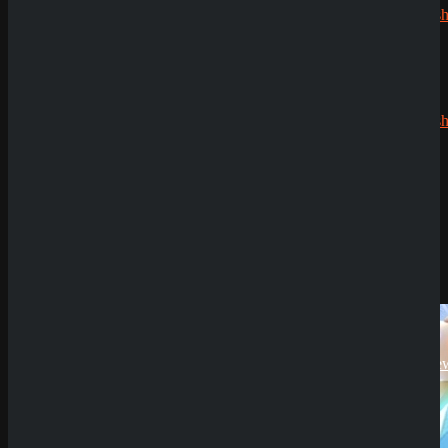
CryptoRush
200% bis
zu 2.500€
Echtgeldmodus
Robert99
Demoversion
zu
Having issues with
Red Cliff
?
CryptoRush
200% bis
zu 2.500€
News
SpinEmpire Casino
Submit
Review
Sicher dir einen 100% Bonus bis 500€ und spiele
8. Januar 2026
Red Cliff
SpinBetter Casino
Try Our Featured Games
Review
22. Dezember
2025
Wyns Casino Revie
30. September
2025
QuickWin Casino
Review