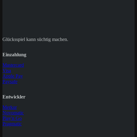
Glücksspiel kann süchtig machen.
Einzahlung
Mastercard
Visa
Apple Pay
Paysafe
Entwickler
Merkur
Novomatic
Play'n Go
Pragmatic