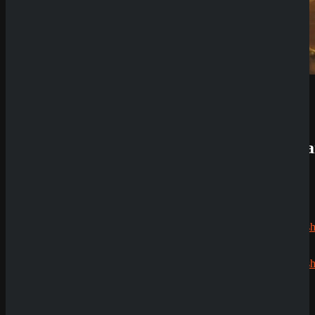
Review
QuickWin
Casino
Review
Betista
Casino
Review
Neueste
Kommenta
Alex
zu
Dazard
rami
zu
CryptoRus
Jens
zu
CryptoRush
200% bis
zu 2.500€
Silizi
zu