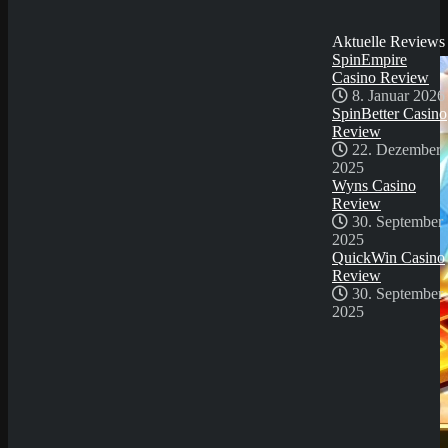
30. September
Sicher dir einen 100% Bonus bis 500€ und spiele
2025
Queen of Valhalla
Aktuelle Reviews
Try Our Featured Games
SpinEmpire
Casino Review
8. Januar 2026
SpinBetter Casino
Review
22. Dezember
2025
Wyns Casino
Review
30. September
2025
QuickWin Casino
Review
30. September
2025