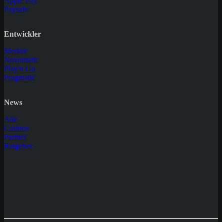
Apple Pay
Paysafe
Entwickler
Merkur
Novomatic
Play'n Go
Pragmatic
News
Alle
Casinos
Partner
Ratgeber