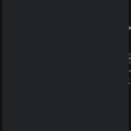
Prestige
SpinE
BESITZER:
JAHRES
Aurevia
10.000.0
IT
BESITZE
Group
GBL
LIZENZ:
Solution
Curacao
N.V.
LIZENZ:
Curacao