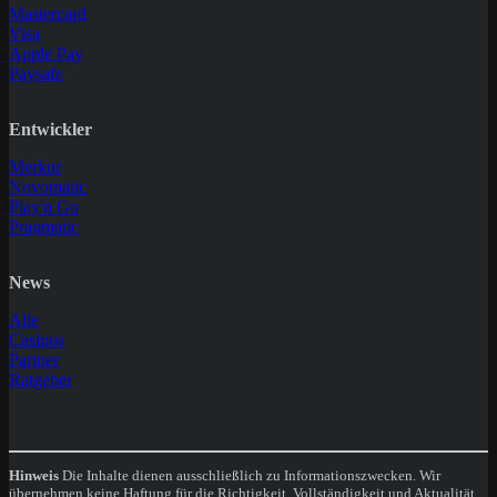
Mastercard
Visa
Apple Pay
Paysafe
Entwickler
Merkur
Novomatic
Play'n Go
Pragmatic
News
Alle
Casinos
Partner
Ratgeber
Hinweis
Die Inhalte dienen ausschließlich zu Informationszwecken. Wir
übernehmen keine Haftung für die Richtigkeit, Vollständigkeit und Aktualität