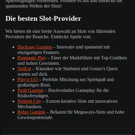
Spielvergnügen vorbereiten. Probiere es aus und entdecke die
spannenden Welten der Slots!
Die besten Slot-Provider
Wir bieten dir eine breite Auswahl an Slots von führenden
Providern der Branche. Entdecke Spiele von:
Hacksaw Gaming
– Innovativ und spannend mit
einzigartigen Features.
Pragmatic Play
– Einer der Marktführer mit Top-Grafiken
und hohen Gewinnen.
NetEnt
– Klassiker wie Starburst und Gonzo's Quest
warten auf dich.
Play'n GO
– Perfekte Mischung aus Spielspaß und
großartigen Boni.
Push Gaming
– Hochvolatiles Gameplay für die
Risikofreudigen.
Nolimit City
– Extrem kreative Slots mit innovativen
Mechaniken.
Relax Gaming
– Bekannt für Megaways-Slots und hohe
Gewinnpotenziale.