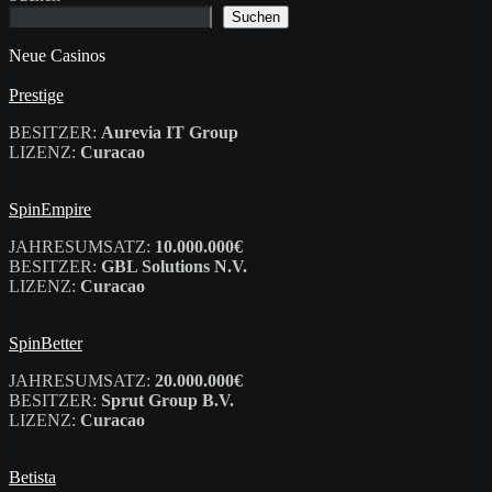
Suchen
Neue Casinos
Prestige
BESITZER:
Aurevia IT Group
LIZENZ:
Curacao
SpinEmpire
JAHRESUMSATZ:
10.000.000€
BESITZER:
GBL Solutions N.V.
LIZENZ:
Curacao
SpinBetter
JAHRESUMSATZ:
20.000.000€
BESITZER:
Sprut Group B.V.
LIZENZ:
Curacao
Betista