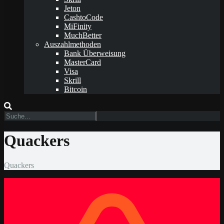
Jeton
CashtoCode
MiFinity
MuchBetter
Auszahlmethoden
Bank Überweisung
MasterCard
Visa
Skrill
Bitcoin
Quackers
Quackers