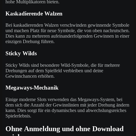
hohe Multiplikatoren bieten.
Kaskadierende Walzen
Bei kaskadierenden Walzen verschwinden gewinnende Symbole
und machen Platz für neue Symbole, die von oben nachrutschen.
Dies kann zu mehreren aufeinanderfolgenden Gewinnen in einer
einzigen Drehung führen.
Sticky Wilds
Sticky Wilds sind besondere Wild-Symbole, die für mehrere
Drehungen auf dem Spielfeld verbleiben und deine
Gewinnchancen erhöhen.
Megaways-Mechanik
Einige moderne Slots verwenden das Megaways-System, bei
dem sich die Anzahl der Gewinnlinien mit jeder Drehung ändern
kann. Dies sorgt für ein dynamisches und abwechslungsreiches
Spielerlebnis.
Ohne Anmeldung und ohne Download