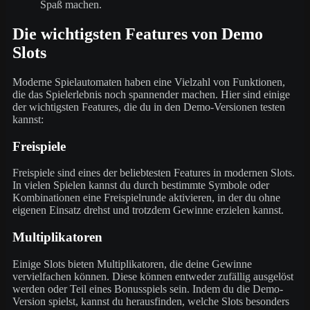
Spaß machen.
Die wichtigsten Features von Demo
Slots
Moderne Spielautomaten haben eine Vielzahl von Funktionen,
die das Spielerlebnis noch spannender machen. Hier sind einige
der wichtigsten Features, die du in den Demo-Versionen testen
kannst:
Freispiele
Freispiele sind eines der beliebtesten Features in modernen Slots.
In vielen Spielen kannst du durch bestimmte Symbole oder
Kombinationen eine Freispielrunde aktivieren, in der du ohne
eigenen Einsatz drehst und trotzdem Gewinne erzielen kannst.
Multiplikatoren
Einige Slots bieten Multiplikatoren, die deine Gewinne
vervielfachen können. Diese können entweder zufällig ausgelöst
werden oder Teil eines Bonusspiels sein. Indem du die Demo-
Version spielst, kannst du herausfinden, welche Slots besonders