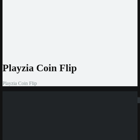
Jeton
CashtoCode
MiFinity
MuchBetter
Auszahlmethoden
Bank Überweisung
MasterCard
Visa
Skrill
Bitcoin
Playzia Coin Flip
Playzia Coin Flip
Suchen
Neue Casinos