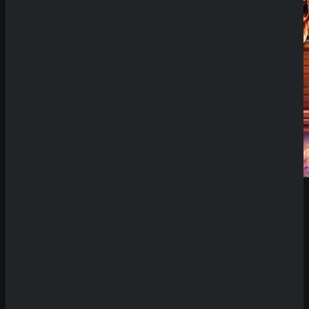
Demo Spiel
Willkommen auf unserer Plattform für Demo
Slots! Hier hast du die einzigartige Möglichkeit,
eine riesige Auswahl an Spielautomaten
kostenlos und ohne Risiko zu testen. Unsere
Seite bietet dir den Vorteil, die neuesten Slots
oft bis zu zwei Wochen vor ihrer offiziellen
Veröffentlichung in Online-Casinos