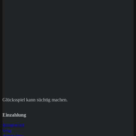
Save my name, email, and website in this
browser for the next time I comment.
Glücksspiel kann süchtig machen.
Einzahlung
Mastercard
Visa