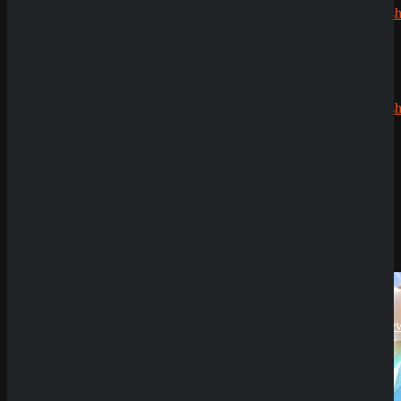
CryptoRush
200% bis
zu 2.500€
Echtgeldmodus
Robert99
Demoversion
zu
Having issues with
Playzia Coin Flip
?
CryptoRush
200% bis
zu 2.500€
News
SpinEmpire Casino
Submit
Review
Sicher dir einen 100% Bonus bis 500€ und spiele
8. Januar 2026
Playzia Coin Flip
SpinBetter Casino
Try Our Featured Games
Review
22. Dezember
2025
Wyns Casino Revie
30. September
2025
QuickWin Casino
Review