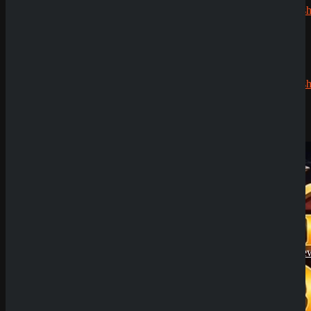
CryptoRush
Having issues with
Pirate's Parrot
?
200% bis
zu 2.500€
Robert99
zu
CryptoRush
200% bis
Submit
zu 2.500€
Sicher dir einen 100% Bonus bis 500€ und spiele
Pirate's Parrot
Try Our Featured Games
News
SpinEmpire Casino
Review
8. Januar 2026
SpinBetter Casino
Review
22. Dezember
2025
Wyns Casino Revie
30. September
2025
QuickWin Casino
Review