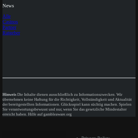
News
Alle
Casinos
Partner
Ratgeber
Hinweis
Die Inhalte dienen ausschließlich zu Informationszwecken. Wir
übernehmen keine Haftung für die Richtigkeit, Vollständigkeit und Aktualität
der bereitgestellten Informationen. Glücksspiel kann süchtig machen. Spielen
Sie verantwortungsbewusst und nur, wenn Sie das gesetzliche Mindestalter
erreicht haben. Hilfe auf gambleaware.org
© Copyright 2024