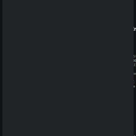
Prestige
SpinE
BESITZER:
JAHRES
Aurevia
10.000.0
IT
BESITZE
Group
GBL
LIZENZ:
Solution
Curacao
N.V.
LIZENZ:
Curacao