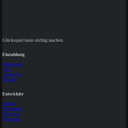
Glücksspiel kann süchtig machen.
Einzahlung
Mastercard
Visa
Apple Pay
Paysafe
Entwickler
Merkur
Novomatic
Play'n Go
Pragmatic