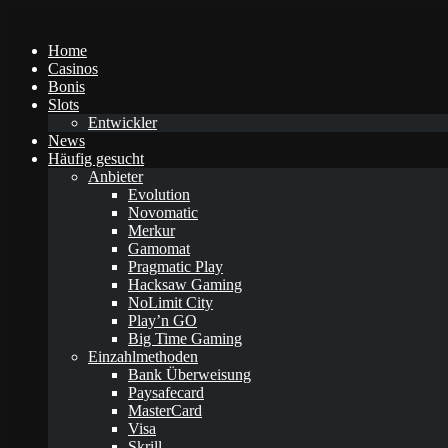
Home
Casinos
Bonis
Slots
Entwickler
News
Häufig gesucht
Anbieter
Evolution
Novomatic
Merkur
Gamomat
Pragmatic Play
Hacksaw Gaming
NoLimit City
Play’n GO
Big Time Gaming
Einzahlmethoden
Bank Überweisung
Paysafecard
MasterCard
Visa
Skrill