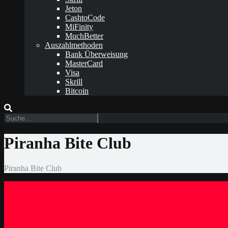
Jeton
CashtoCode
MiFinity
MuchBetter
Auszahlmethoden
Bank Überweisung
MasterCard
Visa
Skrill
Bitcoin
Piranha Bite Club
Piranha Bite Club