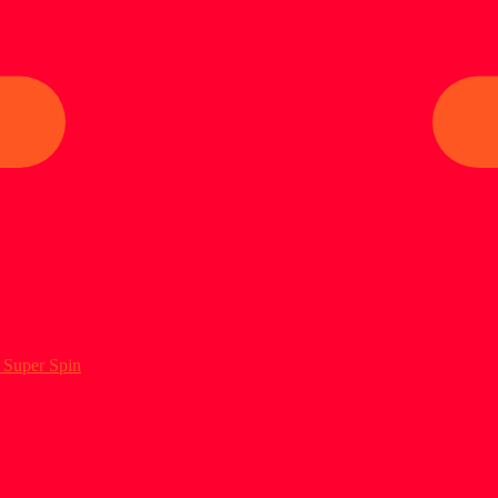
: Super Spin