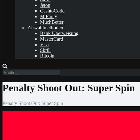
Jeton
CashtoCode
MiFinity
MuchBetter
Auszahlmethoden
Bank Überweisung
MasterCard
Visa
Skrill
Bitcoin
Penalty Shoot Out: Super Spin
Penalty Shoot Out: Super Spin