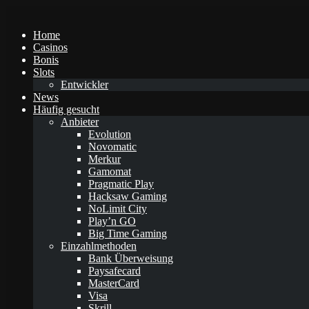
Home
Casinos
Bonis
Slots
Entwickler
News
Häufig gesucht
Anbieter
Evolution
Novomatic
Merkur
Gamomat
Pragmatic Play
Hacksaw Gaming
NoLimit City
Play’n GO
Big Time Gaming
Einzahlmethoden
Bank Überweisung
Paysafecard
MasterCard
Visa
Skrill