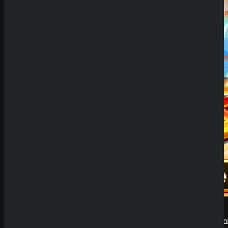
Jens
zu
CryptoRush
200% bis
zu 2.500€
Silizi
zu
CryptoRush
200% bis
zu 2.500€
Robert99
zu
CryptoRush
200% bis
zu 2.500€
News
SpinEmpire Casino
Review
8. Januar 2026
SpinBetter Casino
Review
22. Dezember
Demo Spiel
2025
Wyns Casino Revie