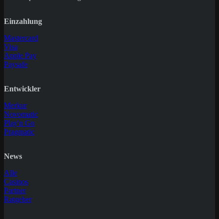
Einzahlung
Mastercard
Visa
Apple Pay
Paysafe
Entwickler
Merkur
Novomatic
Play'n Go
Pragmatic
News
Alle
Casinos
Partner
Ratgeber