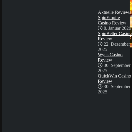
30. September
2025
Aktuelle Reviews
SpinEmpire
Casino Review
8. Januar 2026
SpinBetter Casino
Review
22. Dezember
2025
Demo Spiel
Wyns Casino
Review
30. September
2025
QuickWin Casino
Review
30. September
2025