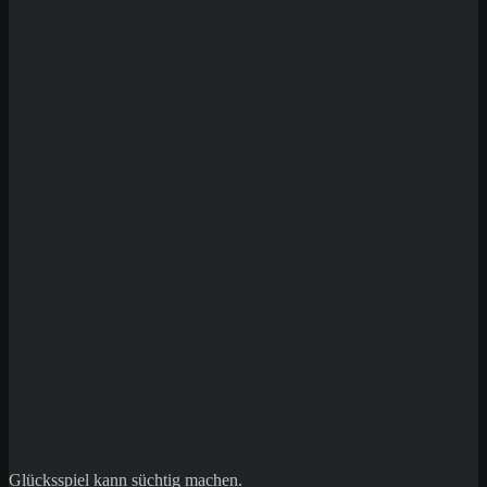
Save my name, email, and website in this
browser for the next time I comment.
Glücksspiel kann süchtig machen.