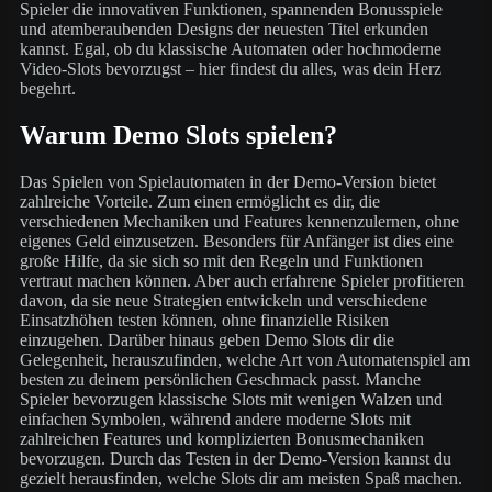
Spieler die innovativen Funktionen, spannenden Bonusspiele
und atemberaubenden Designs der neuesten Titel erkunden
kannst. Egal, ob du klassische Automaten oder hochmoderne
Video-Slots bevorzugst – hier findest du alles, was dein Herz
begehrt.
Warum Demo Slots spielen?
Das Spielen von Spielautomaten in der Demo-Version bietet
zahlreiche Vorteile. Zum einen ermöglicht es dir, die
verschiedenen Mechaniken und Features kennenzulernen, ohne
eigenes Geld einzusetzen. Besonders für Anfänger ist dies eine
große Hilfe, da sie sich so mit den Regeln und Funktionen
vertraut machen können. Aber auch erfahrene Spieler profitieren
davon, da sie neue Strategien entwickeln und verschiedene
Einsatzhöhen testen können, ohne finanzielle Risiken
einzugehen. Darüber hinaus geben Demo Slots dir die
Gelegenheit, herauszufinden, welche Art von Automatenspiel am
besten zu deinem persönlichen Geschmack passt. Manche
Spieler bevorzugen klassische Slots mit wenigen Walzen und
einfachen Symbolen, während andere moderne Slots mit
zahlreichen Features und komplizierten Bonusmechaniken
bevorzugen. Durch das Testen in der Demo-Version kannst du
gezielt herausfinden, welche Slots dir am meisten Spaß machen.