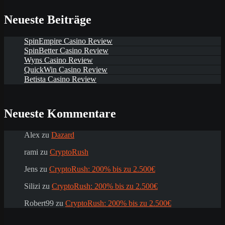
Neueste Beiträge
SpinEmpire Casino Review
SpinBetter Casino Review
Wyns Casino Review
QuickWin Casino Review
Betista Casino Review
Neueste Kommentare
Alex
zu
Dazard
rami
zu
CryptoRush
Jens
zu
CryptoRush: 200% bis zu 2.500€
Silizi
zu
CryptoRush: 200% bis zu 2.500€
Robert99
zu
CryptoRush: 200% bis zu 2.500€