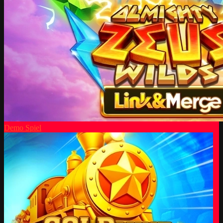
Demo Spiel