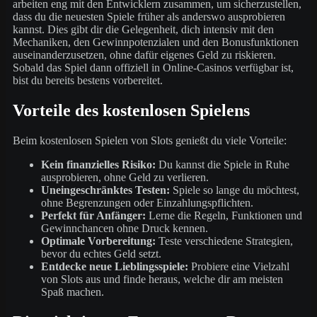
arbeiten eng mit den Entwicklern zusammen, um sicherzustellen,
dass du die neuesten Spiele früher als anderswo ausprobieren
kannst. Dies gibt dir die Gelegenheit, dich intensiv mit den
Mechaniken, den Gewinnpotenzialen und den Bonusfunktionen
auseinanderzusetzen, ohne dafür eigenes Geld zu riskieren.
Sobald das Spiel dann offiziell in Online-Casinos verfügbar ist,
bist du bereits bestens vorbereitet.
Vorteile des kostenlosen Spielens
Beim kostenlosen Spielen von Slots genießt du viele Vorteile:
Kein finanzielles Risiko:
Du kannst die Spiele in Ruhe
ausprobieren, ohne Geld zu verlieren.
Uneingeschränktes Testen:
Spiele so lange du möchtest,
ohne Begrenzungen oder Einzahlungspflichten.
Perfekt für Anfänger:
Lerne die Regeln, Funktionen und
Gewinnchancen ohne Druck kennen.
Optimale Vorbereitung:
Teste verschiedene Strategien,
bevor du echtes Geld setzt.
Entdecke neue Lieblingsspiele:
Probiere eine Vielzahl
von Slots aus und finde heraus, welche dir am meisten
Spaß machen.