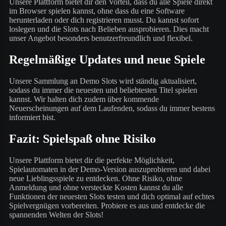
Unsere Plattform bietet dir den Vorteil, dass du alle Spiele direkt
im Browser spielen kannst, ohne dass du eine Software
herunterladen oder dich registrieren musst. Du kannst sofort
loslegen und die Slots nach Belieben ausprobieren. Dies macht
unser Angebot besonders benutzerfreundlich und flexibel.
Regelmäßige Updates und neue Spiele
Unsere Sammlung an Demo Slots wird ständig aktualisiert,
sodass du immer die neuesten und beliebtesten Titel spielen
kannst. Wir halten dich zudem über kommende
Neuerscheinungen auf dem Laufenden, sodass du immer bestens
informiert bist.
Fazit: Spielspaß ohne Risiko
Unsere Plattform bietet dir die perfekte Möglichkeit,
Spielautomaten in der Demo-Version auszuprobieren und dabei
neue Lieblingsspiele zu entdecken. Ohne Risiko, ohne
Anmeldung und ohne versteckte Kosten kannst du alle
Funktionen der neuesten Slots testen und dich optimal auf echtes
Spielvergnügen vorbereiten. Probiere es aus und entdecke die
spannenden Welten der Slots!