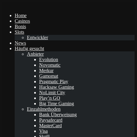
Home
Casinos
Bonis
Slots
Entwickler
News
Häufig gesucht
Anbieter
Evolution
Novomatic
Merkur
Gamomat
Pragmatic Play
Hacksaw Gaming
NoLimit City
Play’n GO
Big Time Gaming
Einzahlmethoden
Bank Überweisung
Paysafecard
MasterCard
Visa
Skrill