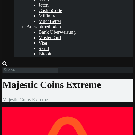
Jeton
CashtoCode
MiFinity
MuchBetter
Auszahlmethoden
Bank Überweisung
MasterCard
Visa
Skrill
Bitcoin
Majestic Coins Extreme
Majestic Coins Extreme