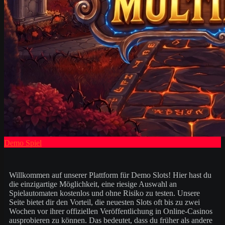
Demo Spiel
Willkommen auf unserer Plattform für Demo Slots! Hier hast du
die einzigartige Möglichkeit, eine riesige Auswahl an
Spielautomaten kostenlos und ohne Risiko zu testen. Unsere
Seite bietet dir den Vorteil, die neuesten Slots oft bis zu zwei
Wochen vor ihrer offiziellen Veröffentlichung in Online-Casinos
ausprobieren zu können. Das bedeutet, dass du früher als andere