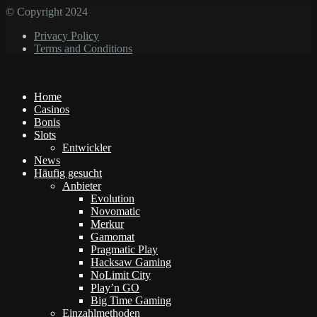
© Copyright 2024
Privacy Policy
Terms and Conditions
Home
Casinos
Bonis
Slots
Entwickler
News
Häufig gesucht
Anbieter
Evolution
Novomatic
Merkur
Gamomat
Pragmatic Play
Hacksaw Gaming
NoLimit City
Play’n GO
Big Time Gaming
Einzahlmethoden