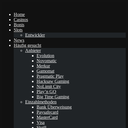
Home
Casinos
Bonis
Slots
Entwickler
News
Häufig gesucht
Anbieter
Evolution
Novomatic
Merkur
Gamomat
Pragmatic Play
Hacksaw Gaming
NoLimit City
Play’n GO
Big Time Gaming
Einzahlmethoden
Bank Überweisung
Paysafecard
MasterCard
Visa
Skrill