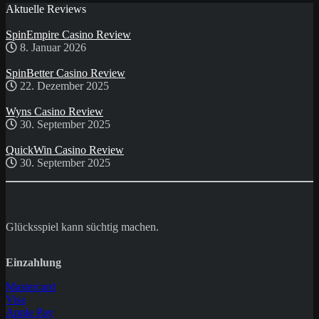
Aktuelle Reviews
SpinEmpire Casino Review
8. Januar 2026
SpinBetter Casino Review
22. Dezember 2025
Wyns Casino Review
30. September 2025
QuickWin Casino Review
30. September 2025
Glücksspiel kann süchtig machen.
Einzahlung
Mastercard
Visa
Apple Pay