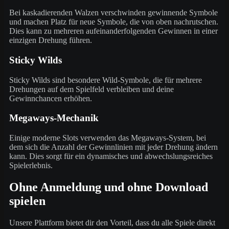
Bei kaskadierenden Walzen verschwinden gewinnende Symbole
und machen Platz für neue Symbole, die von oben nachrutschen.
Dies kann zu mehreren aufeinanderfolgenden Gewinnen in einer
einzigen Drehung führen.
Sticky Wilds
Sticky Wilds sind besondere Wild-Symbole, die für mehrere
Drehungen auf dem Spielfeld verbleiben und deine
Gewinnchancen erhöhen.
Megaways-Mechanik
Einige moderne Slots verwenden das Megaways-System, bei
dem sich die Anzahl der Gewinnlinien mit jeder Drehung ändern
kann. Dies sorgt für ein dynamisches und abwechslungsreiches
Spielerlebnis.
Ohne Anmeldung und ohne Download
spielen
Unsere Plattform bietet dir den Vorteil, dass du alle Spiele direkt