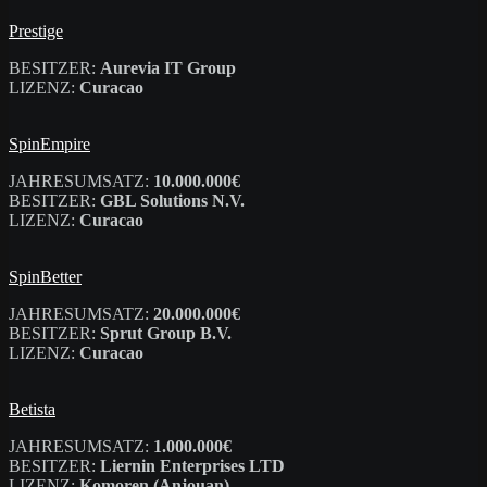
Prestige
BESITZER:
Aurevia IT Group
LIZENZ:
Curacao
SpinEmpire
JAHRESUMSATZ:
10.000.000€
BESITZER:
GBL Solutions N.V.
LIZENZ:
Curacao
SpinBetter
JAHRESUMSATZ:
20.000.000€
BESITZER:
Sprut Group B.V.
LIZENZ:
Curacao
Betista
JAHRESUMSATZ:
1.000.000€
BESITZER:
Liernin Enterprises LTD
LIZENZ:
Komoren (Anjouan)