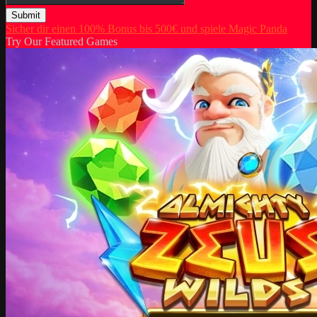
Submit
Sicher dir einen 100% Bonus bis 500€ und spiele Magic Panda
Try Our Featured Games