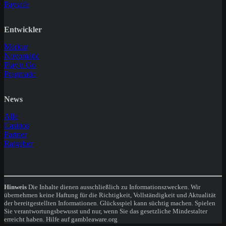
Paysafe
Entwickler
Merkur
Novomatic
Play'n Go
Pragmatic
News
Alle
Casinos
Partner
Ratgeber
Hinweis
Die Inhalte dienen ausschließlich zu Informationszwecken. Wir
übernehmen keine Haftung für die Richtigkeit, Vollständigkeit und Aktualität
der bereitgestellten Informationen. Glücksspiel kann süchtig machen. Spielen
Sie verantwortungsbewusst und nur, wenn Sie das gesetzliche Mindestalter
erreicht haben. Hilfe auf gambleaware.org