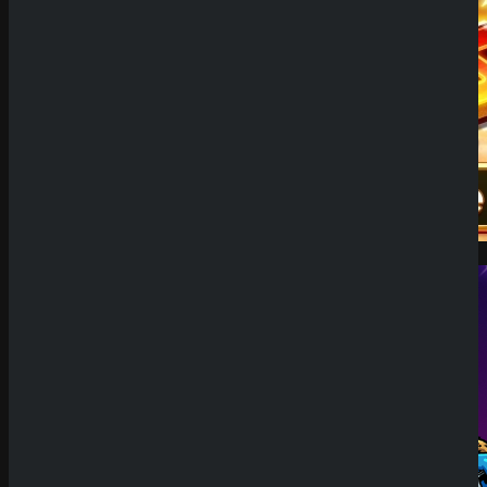
Demo Spiel