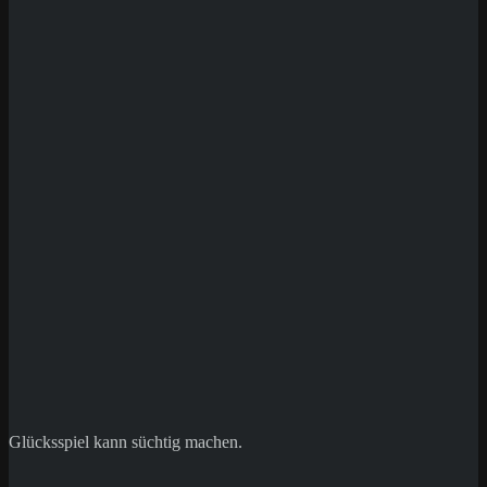
Save my name, email, and website in this
browser for the next time I comment.
Glücksspiel kann süchtig machen.