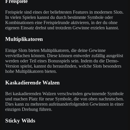
Freispiele
Freispiele sind eines der beliebtesten Features in modernen Slots.
In vielen Spielen kannst du durch bestimmte Symbole oder
Kombinationen eine Freispielrunde aktivieren, in der du ohne
eigenen Einsatz drehst und trotzdem Gewinne erzielen kannst.
Multiplikatoren
Einige Slots bieten Multiplikatoren, die deine Gewinne
vervielfachen können. Diese können entweder zufällig ausgelöst
werden oder Teil eines Bonusspiels sein. Indem du die Demo-
Version spielst, kannst du herausfinden, welche Slots besonders
hohe Multiplikatoren bieten.
Kaskadierende Walzen
Bei kaskadierenden Walzen verschwinden gewinnende Symbole
und machen Platz für neue Symbole, die von oben nachrutschen.
Dies kann zu mehreren aufeinanderfolgenden Gewinnen in einer
einzigen Drehung führen.
Sticky Wilds