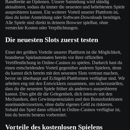
Bandbreite an Optionen. Unsere Sammlung wird ständig
aktualisiert, sodass du immer die neuesten und beliebtesten Spiele
ausprobieren kannst. Ein weiterer Vorteil unserer Plattform ist,
dass du keine Anmeldung oder Software-Downloads benötigst.
Alle Spiele sind direkt in deinem Browser spielbar, ohne
versteckte Kosten oder Verpflichtungen.
Die neuesten Slots zuerst testen
Einer der größten Vorteile unserer Plattform ist die Möglichkeit,
brandneue Spielautomaten bereits vor ihrer offiziellen
Veröffentlichung in Online-Casinos zu spielen. Dadurch hast du
einen entscheidenden Vorteil gegenüber anderen Spielern, denn
du kannst dich bereits mit den neuesten Slots vertraut machen,
bevor sie überhaupt auf Echtgeld-Plattformen verfügbar sind. Wir
arbeiten eng mit den Entwicklern zusammen, um sicherzustellen,
dass du die neuesten Spiele früher als anderswo ausprobieren
kannst. Dies gibt dir die Gelegenheit, dich intensiv mit den
Mechaniken, den Gewinnpotenzialen und den Bonusfunktionen
auseinanderzusetzen, ohne dafür eigenes Geld zu riskieren.
Sobald das Spiel dann offiziell in Online-Casinos verfügbar ist,
bist du bereits bestens vorbereitet.
Vorteile des kostenlosen Spielens