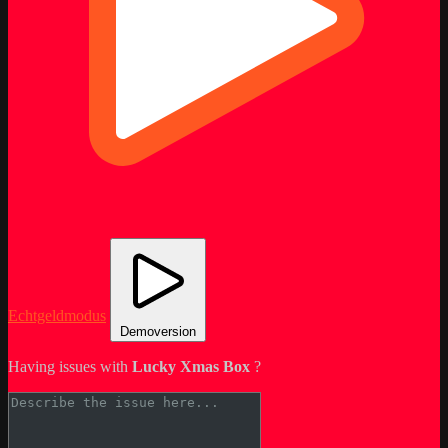
Echtgeldmodus
Demoversion
Having issues with
Lucky Xmas Box
?