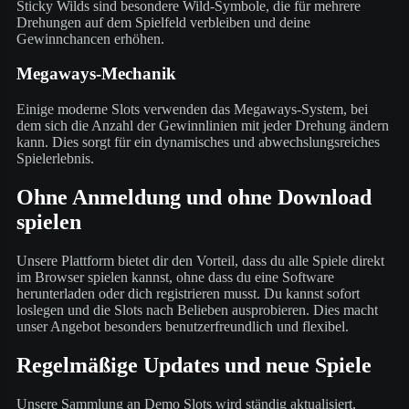
Sticky Wilds sind besondere Wild-Symbole, die für mehrere
Drehungen auf dem Spielfeld verbleiben und deine
Gewinnchancen erhöhen.
Megaways-Mechanik
Einige moderne Slots verwenden das Megaways-System, bei
dem sich die Anzahl der Gewinnlinien mit jeder Drehung ändern
kann. Dies sorgt für ein dynamisches und abwechslungsreiches
Spielerlebnis.
Ohne Anmeldung und ohne Download
spielen
Unsere Plattform bietet dir den Vorteil, dass du alle Spiele direkt
im Browser spielen kannst, ohne dass du eine Software
herunterladen oder dich registrieren musst. Du kannst sofort
loslegen und die Slots nach Belieben ausprobieren. Dies macht
unser Angebot besonders benutzerfreundlich und flexibel.
Regelmäßige Updates und neue Spiele
Unsere Sammlung an Demo Slots wird ständig aktualisiert,