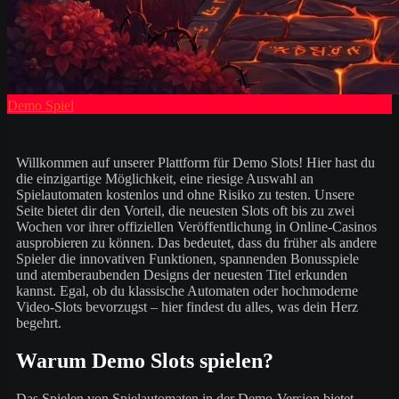
Demo Spiel
Willkommen auf unserer Plattform für Demo Slots! Hier hast du
die einzigartige Möglichkeit, eine riesige Auswahl an
Spielautomaten kostenlos und ohne Risiko zu testen. Unsere
Seite bietet dir den Vorteil, die neuesten Slots oft bis zu zwei
Wochen vor ihrer offiziellen Veröffentlichung in Online-Casinos
ausprobieren zu können. Das bedeutet, dass du früher als andere
Spieler die innovativen Funktionen, spannenden Bonusspiele
und atemberaubenden Designs der neuesten Titel erkunden
kannst. Egal, ob du klassische Automaten oder hochmoderne
Video-Slots bevorzugst – hier findest du alles, was dein Herz
begehrt.
Warum Demo Slots spielen?
Das Spielen von Spielautomaten in der Demo-Version bietet