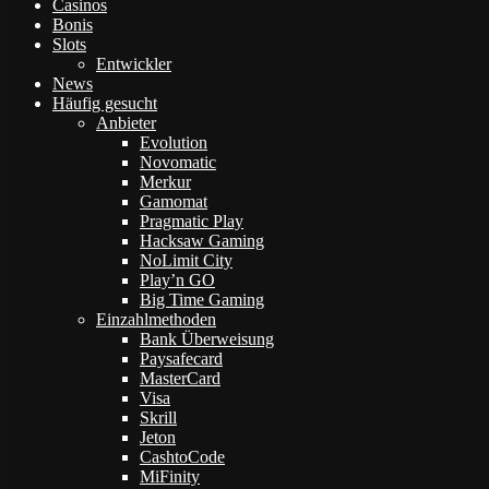
Casinos
Bonis
Slots
Entwickler
News
Häufig gesucht
Anbieter
Evolution
Novomatic
Merkur
Gamomat
Pragmatic Play
Hacksaw Gaming
NoLimit City
Play’n GO
Big Time Gaming
Einzahlmethoden
Bank Überweisung
Paysafecard
MasterCard
Visa
Skrill
Jeton
CashtoCode
MiFinity