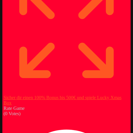
Sicher dir einen 100% Bonus bis 500€ und spiele Lucky Xmas
Box
Rate Game
(
0
Votes)