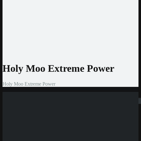
Jeton
CashtoCode
MiFinity
MuchBetter
Auszahlmethoden
Bank Überweisung
MasterCard
Visa
Skrill
Bitcoin
Holy Moo Extreme Power
Holy Moo Extreme Power
Suchen
Neue Casinos