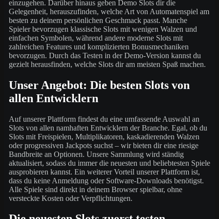
einzugehen. Darüber hinaus geben Demo Slots dir die
Gelegenheit, herauszufinden, welche Art von Automatenspiel am
besten zu deinem persönlichen Geschmack passt. Manche
Spieler bevorzugen klassische Slots mit wenigen Walzen und
einfachen Symbolen, während andere moderne Slots mit
zahlreichen Features und komplizierten Bonusmechaniken
bevorzugen. Durch das Testen in der Demo-Version kannst du
gezielt herausfinden, welche Slots dir am meisten Spaß machen.
Unser Angebot: Die besten Slots von
allen Entwicklern
Auf unserer Plattform findest du eine umfassende Auswahl an
Slots von allen namhaften Entwicklern der Branche. Egal, ob du
Slots mit Freispielen, Multiplikatoren, kaskadierenden Walzen
oder progressiven Jackpots suchst – wir bieten dir eine riesige
Bandbreite an Optionen. Unsere Sammlung wird ständig
aktualisiert, sodass du immer die neuesten und beliebtesten Spiele
ausprobieren kannst. Ein weiterer Vorteil unserer Plattform ist,
dass du keine Anmeldung oder Software-Downloads benötigst.
Alle Spiele sind direkt in deinem Browser spielbar, ohne
versteckte Kosten oder Verpflichtungen.
Die neuesten Slots zuerst testen