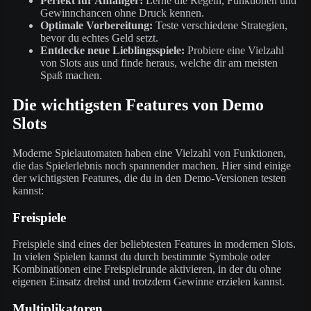
Perfekt für Anfänger:
Lerne die Regeln, Funktionen und
Gewinnchancen ohne Druck kennen.
Optimale Vorbereitung:
Teste verschiedene Strategien,
bevor du echtes Geld setzt.
Entdecke neue Lieblingsspiele:
Probiere eine Vielzahl
von Slots aus und finde heraus, welche dir am meisten
Spaß machen.
Die wichtigsten Features von Demo
Slots
Moderne Spielautomaten haben eine Vielzahl von Funktionen,
die das Spielerlebnis noch spannender machen. Hier sind einige
der wichtigsten Features, die du in den Demo-Versionen testen
kannst:
Freispiele
Freispiele sind eines der beliebtesten Features in modernen Slots.
In vielen Spielen kannst du durch bestimmte Symbole oder
Kombinationen eine Freispielrunde aktivieren, in der du ohne
eigenen Einsatz drehst und trotzdem Gewinne erzielen kannst.
Multiplikatoren