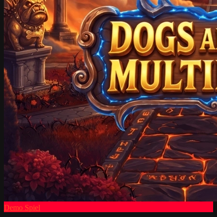
Demo Spiel