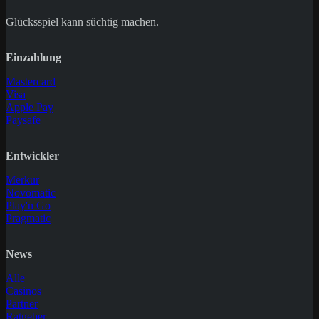
Glücksspiel kann süchtig machen.
Einzahlung
Mastercard
Visa
Apple Pay
Paysafe
Entwickler
Merkur
Novomatic
Play'n Go
Pragmatic
News
Alle
Casinos
Partner
Ratgeber