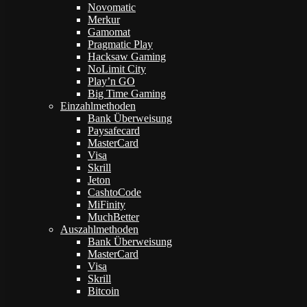
Novomatic
Merkur
Gamomat
Pragmatic Play
Hacksaw Gaming
NoLimit City
Play’n GO
Big Time Gaming
Einzahlmethoden
Bank Überweisung
Paysafecard
MasterCard
Visa
Skrill
Jeton
CashtoCode
MiFinity
MuchBetter
Auszahlmethoden
Bank Überweisung
MasterCard
Visa
Skrill
Bitcoin