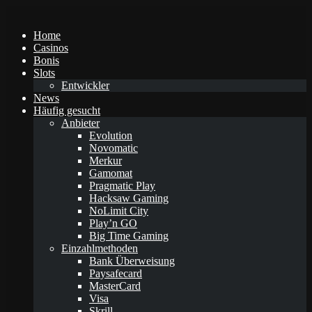
Home
Casinos
Bonis
Slots
Entwickler
News
Häufig gesucht
Anbieter
Evolution
Novomatic
Merkur
Gamomat
Pragmatic Play
Hacksaw Gaming
NoLimit City
Play’n GO
Big Time Gaming
Einzahlmethoden
Bank Überweisung
Paysafecard
MasterCard
Visa
Skrill