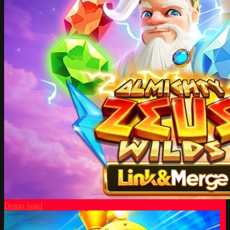
Demo Spiel