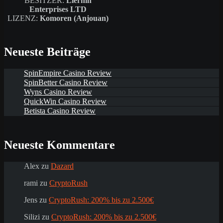
BESITZER:
Liernin
Enterprises LTD
LIZENZ:
Komoren (Anjouan)
Neueste Beiträge
SpinEmpire Casino Review
SpinBetter Casino Review
Wyns Casino Review
QuickWin Casino Review
Betista Casino Review
Neueste Kommentare
Alex
zu
Dazard
rami
zu
CryptoRush
Jens
zu
CryptoRush: 200% bis zu 2.500€
Silizi
zu
CryptoRush: 200% bis zu 2.500€