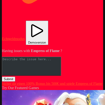
Echtgeldmodus
Demoversion
Having issues with
Empress of Flame
?
Submit
Sicher dir einen 100% Bonus bis 500€ und spiele Empress of Flame
Try Our Featured Games