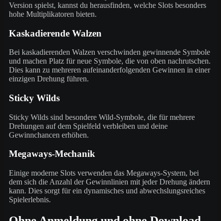
Version spielst, kannst du herausfinden, welche Slots besonders
hohe Multiplikatoren bieten.
Kaskadierende Walzen
Bei kaskadierenden Walzen verschwinden gewinnende Symbole
und machen Platz für neue Symbole, die von oben nachrutschen.
Dies kann zu mehreren aufeinanderfolgenden Gewinnen in einer
einzigen Drehung führen.
Sticky Wilds
Sticky Wilds sind besondere Wild-Symbole, die für mehrere
Drehungen auf dem Spielfeld verbleiben und deine
Gewinnchancen erhöhen.
Megaways-Mechanik
Einige moderne Slots verwenden das Megaways-System, bei
dem sich die Anzahl der Gewinnlinien mit jeder Drehung ändern
kann. Dies sorgt für ein dynamisches und abwechslungsreiches
Spielerlebnis.
Ohne Anmeldung und ohne Download