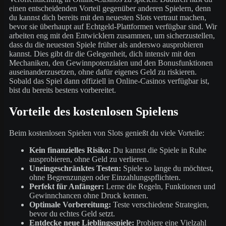
einen entscheidenden Vorteil gegenüber anderen Spielern, denn
du kannst dich bereits mit den neuesten Slots vertraut machen,
bevor sie überhaupt auf Echtgeld-Plattformen verfügbar sind. Wir
arbeiten eng mit den Entwicklern zusammen, um sicherzustellen,
dass du die neuesten Spiele früher als anderswo ausprobieren
kannst. Dies gibt dir die Gelegenheit, dich intensiv mit den
Mechaniken, den Gewinnpotenzialen und den Bonusfunktionen
auseinanderzusetzen, ohne dafür eigenes Geld zu riskieren.
Sobald das Spiel dann offiziell in Online-Casinos verfügbar ist,
bist du bereits bestens vorbereitet.
Vorteile des kostenlosen Spielens
Beim kostenlosen Spielen von Slots genießt du viele Vorteile:
Kein finanzielles Risiko:
Du kannst die Spiele in Ruhe
ausprobieren, ohne Geld zu verlieren.
Uneingeschränktes Testen:
Spiele so lange du möchtest,
ohne Begrenzungen oder Einzahlungspflichten.
Perfekt für Anfänger:
Lerne die Regeln, Funktionen und
Gewinnchancen ohne Druck kennen.
Optimale Vorbereitung:
Teste verschiedene Strategien,
bevor du echtes Geld setzt.
Entdecke neue Lieblingsspiele:
Probiere eine Vielzahl