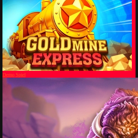
Demo Spiel