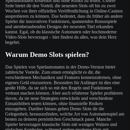
Spielautomaten kostenlos und ohne Risiko zu testen. Unsere
Seite bietet dir den Vorteil, die neuesten Slots oft bis zu zwei
Wochen vor ihrer offiziellen Veröffentlichung in Online-Casinos
ausprobieren zu können. Das bedeutet, dass du früher als andere
Spieler die innovativen Funktionen, spannenden Bonusspiele
und atemberaubenden Designs der neuesten Titel erkunden
kannst. Egal, ob du klassische Automaten oder hochmoderne
Video-Slots bevorzugst – hier findest du alles, was dein Herz
begehrt.
Warum Demo Slots spielen?
Das Spielen von Spielautomaten in der Demo-Version bietet
zahlreiche Vorteile. Zum einen ermöglicht es dir, die
verschiedenen Mechaniken und Features kennenzulernen, ohne
eigenes Geld einzusetzen. Besonders für Anfänger ist dies eine
große Hilfe, da sie sich so mit den Regeln und Funktionen
vertraut machen können. Aber auch erfahrene Spieler profitieren
davon, da sie neue Strategien entwickeln und verschiedene
Einsatzhöhen testen können, ohne finanzielle Risiken
einzugehen. Darüber hinaus geben Demo Slots dir die
Gelegenheit, herauszufinden, welche Art von Automatenspiel am
besten zu deinem persönlichen Geschmack passt. Manche
Spieler bevorzugen klassische Slots mit wenigen Walzen und
einfachen Symbolen, während andere moderne Slots mit