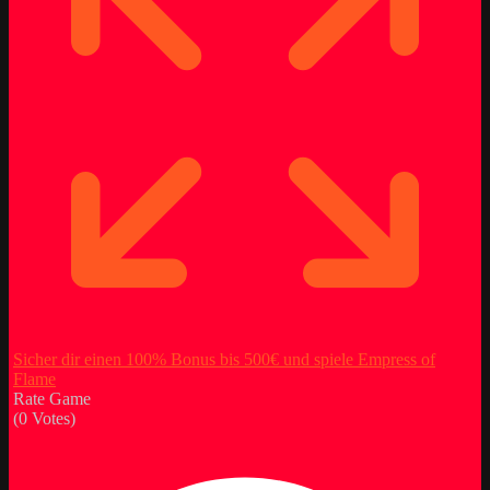
Sicher dir einen 100% Bonus bis 500€ und spiele Empress of
Flame
Rate Game
(
0
Votes)