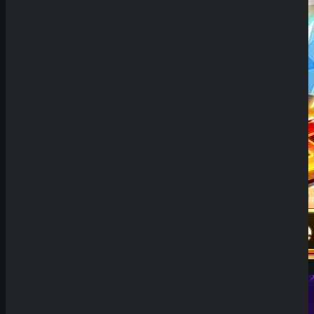
Demo Spiel