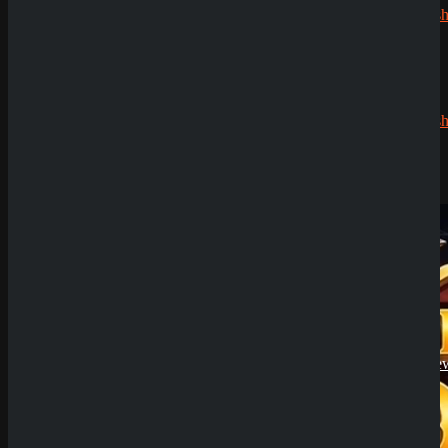
CryptoRush
Having issues with
Dynasty Coin 10,000
?
200% bis
zu 2.500€
Robert99
zu
CryptoRush
200% bis
Submit
zu 2.500€
Sicher dir einen 100% Bonus bis 500€ und spiele
Dynasty Coin 10,000
Try Our Featured Games
News
SpinEmpire Casino
Review
8. Januar 2026
SpinBetter Casino
Review
22. Dezember
2025
Wyns Casino Revie
30. September
2025
QuickWin Casino
Review