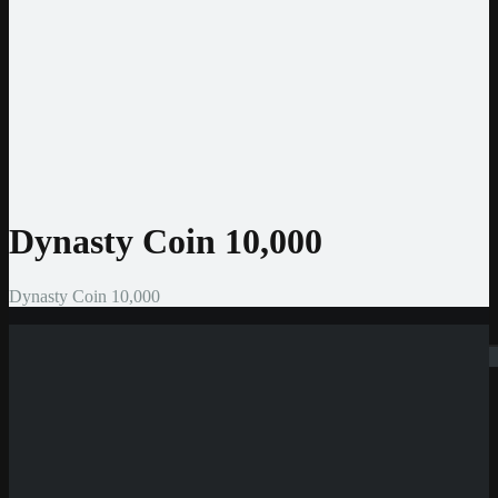
Jeton
CashtoCode
MiFinity
MuchBetter
Auszahlmethoden
Bank Überweisung
MasterCard
Visa
Skrill
Bitcoin
Dynasty Coin 10,000
Dynasty Coin 10,000
Suchen
Neue Casinos