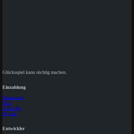
Save my name, email, and website in this
browser for the next time I comment.
Glücksspiel kann süchtig machen.
Einzahlung
Mastercard
Visa
Apple Pay
Paysafe
Entwickler