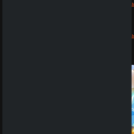
CryptoRush
Having issues with
Dragon PrimeX
?
200% bis
zu 2.500€
Robert99
zu
CryptoRush
200% bis
Submit
zu 2.500€
Sicher dir einen 100% Bonus bis 500€ und spiele
Dragon PrimeX
Try Our Featured Games
News
SpinEmpire Casino
Review
8. Januar 2026
SpinBetter Casino
Review
22. Dezember
2025
Wyns Casino Revie
30. September
2025
QuickWin Casino
Review