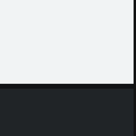
Suchen
Suchen
Neue Casinos
Prestige