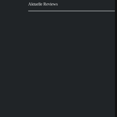
Aktuelle Reviews