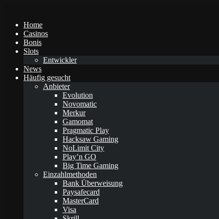
Home
Casinos
Bonis
Slots
Entwickler
News
Häufig gesucht
Anbieter
Evolution
Novomatic
Merkur
Gamomat
Pragmatic Play
Hacksaw Gaming
NoLimit City
Play’n GO
Big Time Gaming
Einzahlmethoden
Bank Überweisung
Paysafecard
MasterCard
Visa
Skrill