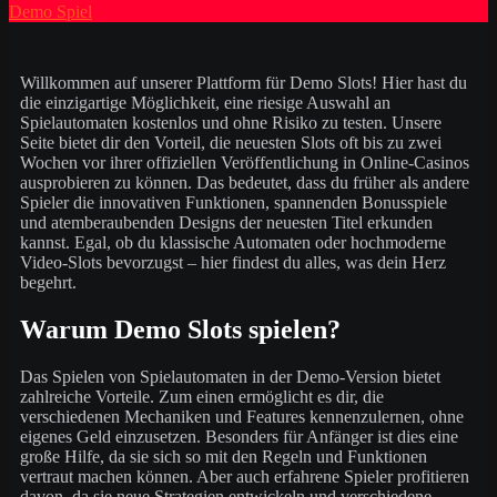
Demo Spiel
Willkommen auf unserer Plattform für Demo Slots! Hier hast du
die einzigartige Möglichkeit, eine riesige Auswahl an
Spielautomaten kostenlos und ohne Risiko zu testen. Unsere
Seite bietet dir den Vorteil, die neuesten Slots oft bis zu zwei
Wochen vor ihrer offiziellen Veröffentlichung in Online-Casinos
ausprobieren zu können. Das bedeutet, dass du früher als andere
Spieler die innovativen Funktionen, spannenden Bonusspiele
und atemberaubenden Designs der neuesten Titel erkunden
kannst. Egal, ob du klassische Automaten oder hochmoderne
Video-Slots bevorzugst – hier findest du alles, was dein Herz
begehrt.
Warum Demo Slots spielen?
Das Spielen von Spielautomaten in der Demo-Version bietet
zahlreiche Vorteile. Zum einen ermöglicht es dir, die
verschiedenen Mechaniken und Features kennenzulernen, ohne
eigenes Geld einzusetzen. Besonders für Anfänger ist dies eine
große Hilfe, da sie sich so mit den Regeln und Funktionen
vertraut machen können. Aber auch erfahrene Spieler profitieren
davon, da sie neue Strategien entwickeln und verschiedene