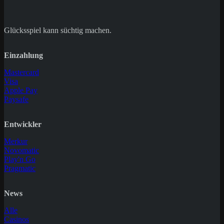
Glücksspiel kann süchtig machen.
Einzahlung
Mastercard
Visa
Apple Pay
Paysafe
Entwickler
Merkur
Novomatic
Play'n Go
Pragmatic
News
Alle
Casinos