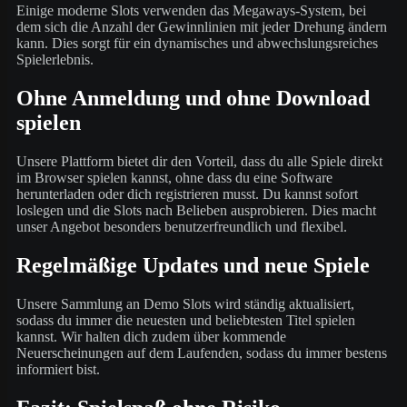
Einige moderne Slots verwenden das Megaways-System, bei
dem sich die Anzahl der Gewinnlinien mit jeder Drehung ändern
kann. Dies sorgt für ein dynamisches und abwechslungsreiches
Spielerlebnis.
Ohne Anmeldung und ohne Download
spielen
Unsere Plattform bietet dir den Vorteil, dass du alle Spiele direkt
im Browser spielen kannst, ohne dass du eine Software
herunterladen oder dich registrieren musst. Du kannst sofort
loslegen und die Slots nach Belieben ausprobieren. Dies macht
unser Angebot besonders benutzerfreundlich und flexibel.
Regelmäßige Updates und neue Spiele
Unsere Sammlung an Demo Slots wird ständig aktualisiert,
sodass du immer die neuesten und beliebtesten Titel spielen
kannst. Wir halten dich zudem über kommende
Neuerscheinungen auf dem Laufenden, sodass du immer bestens
informiert bist.