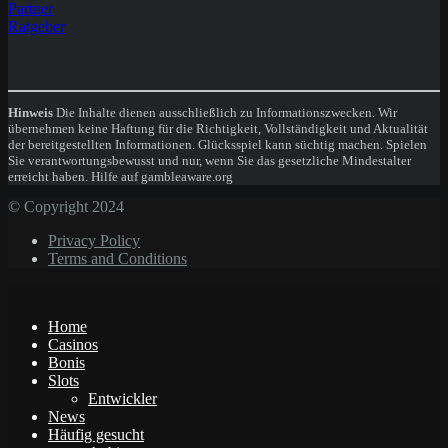
Partner
Ratgeber
Hinweis
Die Inhalte dienen ausschließlich zu Informationszwecken. Wir
übernehmen keine Haftung für die Richtigkeit, Vollständigkeit und Aktualität
der bereitgestellten Informationen. Glücksspiel kann süchtig machen. Spielen
Sie verantwortungsbewusst und nur, wenn Sie das gesetzliche Mindestalter
erreicht haben. Hilfe auf gambleaware.org
© Copyright 2024
Privacy Policy
Terms and Conditions
Home
Casinos
Bonis
Slots
Entwickler
News
Häufig gesucht