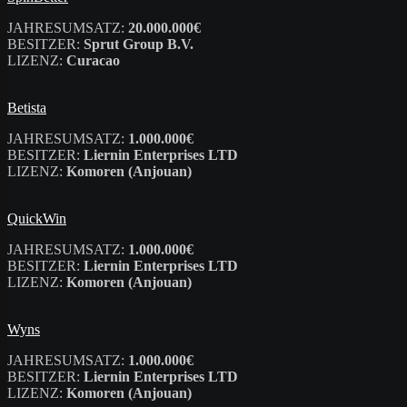
JAHRESUMSATZ:
20.000.000€
BESITZER:
Sprut Group B.V.
LIZENZ:
Curacao
Betista
JAHRESUMSATZ:
1.000.000€
BESITZER:
Liernin Enterprises LTD
LIZENZ:
Komoren (Anjouan)
QuickWin
JAHRESUMSATZ:
1.000.000€
BESITZER:
Liernin Enterprises LTD
LIZENZ:
Komoren (Anjouan)
Wyns
JAHRESUMSATZ:
1.000.000€
BESITZER:
Liernin Enterprises LTD
LIZENZ:
Komoren (Anjouan)