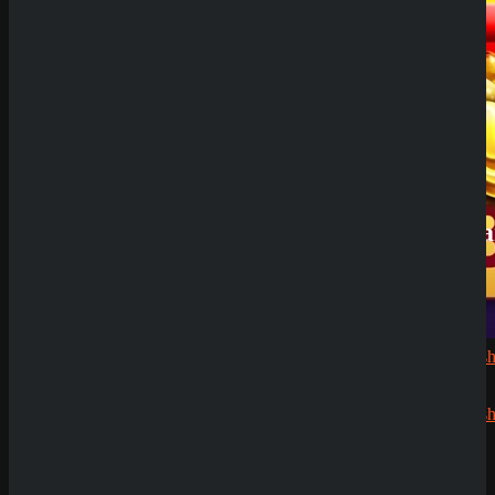
Review
QuickWin
Casino
Review
Betista
Casino
Review
Neueste
Kommenta
Alex
zu
Dazard
rami
zu
CryptoRus
Jens
zu
CryptoRush
200% bis
zu 2.500€
Silizi
zu