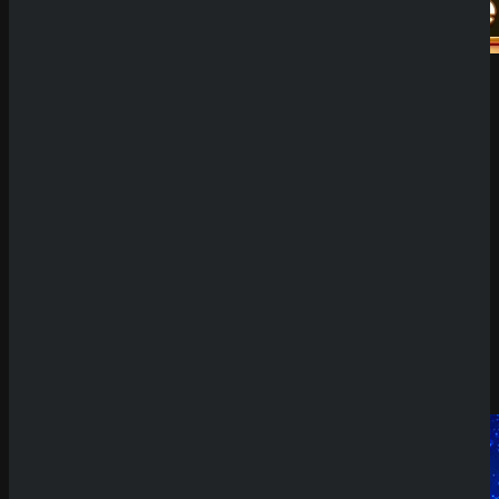
Demo Spiel
Demo Spiel