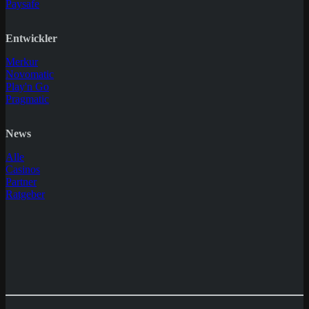
Paysafe
Entwickler
Merkur
Novomatic
Play'n Go
Pragmatic
News
Alle
Casinos
Partner
Ratgeber