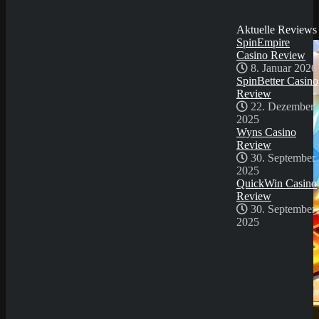
30. September
Sicher dir einen 100% Bonus bis 500€ und spiele
2025
Cheeky Cherry
Aktuelle Reviews
Try Our Featured Games
SpinEmpire
Casino Review
8. Januar 2026
SpinBetter Casino
Review
22. Dezember
2025
Wyns Casino
Review
30. September
2025
QuickWin Casino
Review
30. September
2025