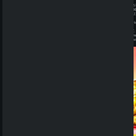
JAHRESUMSATZ:
JAHRES
1.000.000€
1.000.00
BESITZER:
BESITZE
Liernin
Liernin
Enterprises
Enterpri
LTD
LTD
LIZENZ:
LIZENZ:
Komoren
Komore
(Anjouan)
(Anjoua
Neueste
Beiträge
SpinEmpir
e Casino
Review
SpinBetter
Casino
Review
Wyns
Casino