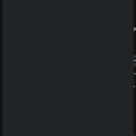
Prestige
SpinE
BESITZER:
JAHRES
Aurevia
10.000.0
IT
BESITZE
Group
GBL
LIZENZ:
Solution
Curacao
N.V.
LIZENZ:
Curacao