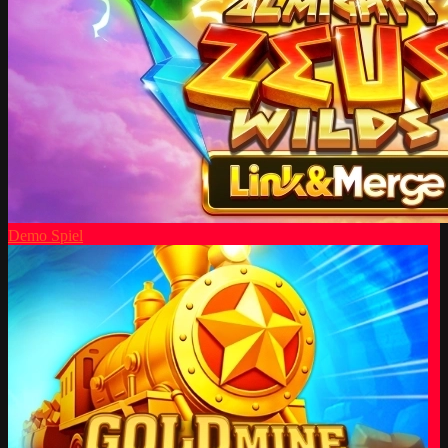
Demo Spiel