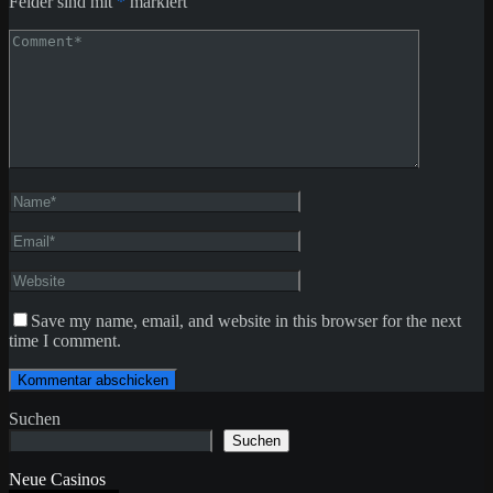
Felder sind mit
*
markiert
Save my name, email, and website in this browser for the next
time I comment.
Suchen
Suchen
Neue Casinos