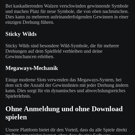
Bei kaskadierenden Walzen verschwinden gewinnende Symbole
und machen Platz für neue Symbole, die von oben nachrutschen.
Dies kann zu mehreren aufeinanderfolgenden Gewinnen in einer
einzigen Drehung führen.
Sticky Wilds
Sticky Wilds sind besondere Wild-Symbole, die für mehrere
Drehungen auf dem Spielfeld verbleiben und deine
Gewinnchancen erhöhen.
Megaways-Mechanik
Einige moderne Slots verwenden das Megaways-System, bei
dem sich die Anzahl der Gewinnlinien mit jeder Drehung ändern
kann. Dies sorgt für ein dynamisches und abwechslungsreiches
Spielerlebnis.
Ohne Anmeldung und ohne Download
spielen
Unsere Plattform bietet dir den Vorteil, dass du alle Spiele direkt