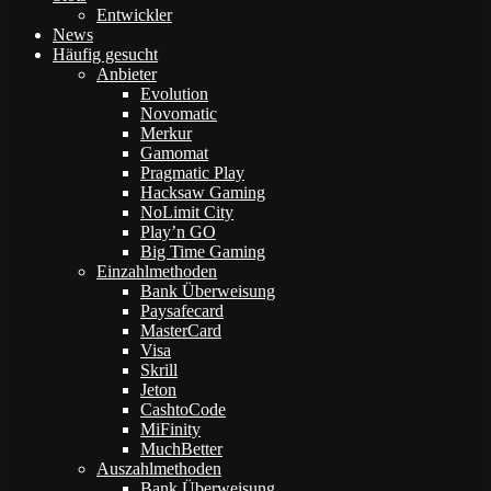
Entwickler
News
Häufig gesucht
Anbieter
Evolution
Novomatic
Merkur
Gamomat
Pragmatic Play
Hacksaw Gaming
NoLimit City
Play’n GO
Big Time Gaming
Einzahlmethoden
Bank Überweisung
Paysafecard
MasterCard
Visa
Skrill
Jeton
CashtoCode
MiFinity
MuchBetter
Auszahlmethoden
Bank Überweisung