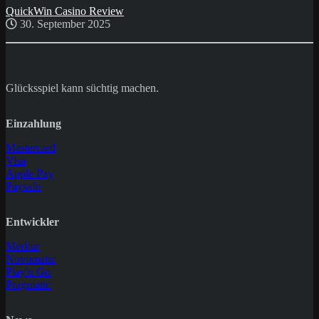
QuickWin Casino Review
30. September 2025
Glücksspiel kann süchtig machen.
Einzahlung
Mastercard
Visa
Apple Pay
Paysafe
Entwickler
Merkur
Novomatic
Play'n Go
Pragmatic