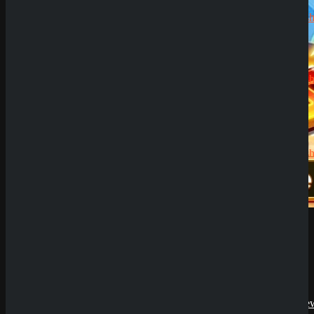
Jens
zu
CryptoRush
200% bis
zu 2.500€
Silizi
zu
CryptoRush
200% bis
zu 2.500€
Robert99
zu
CryptoRush
200% bis
zu 2.500€
News
SpinEmpire Casino
Demo Spiel
Review
8. Januar 2026
SpinBetter Casino
Review
22. Dezember
2025
Wyns Casino Revie