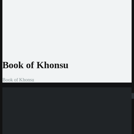
Jeton
CashtoCode
MiFinity
MuchBetter
Auszahlmethoden
Bank Überweisung
MasterCard
Visa
Skrill
Bitcoin
Book of Khonsu
Book of Khonsu
Suchen
Neue Casinos