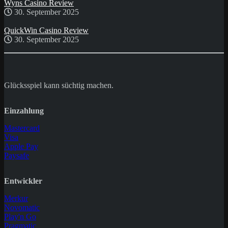
Wyns Casino Review
30. September 2025
QuickWin Casino Review
30. September 2025
Glücksspiel kann süchtig machen.
Einzahlung
Mastercard
Visa
Apple Pay
Paysafe
Entwickler
Merkur
Novomatic
Play'n Go
Pragmatic