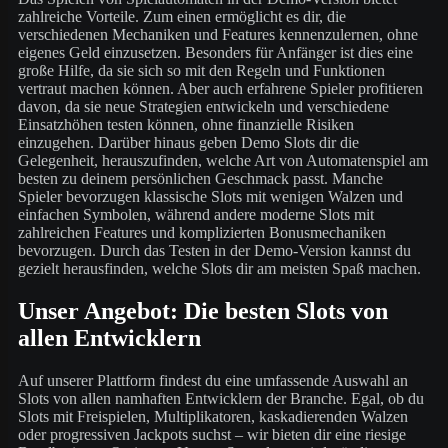
zahlreiche Vorteile. Zum einen ermöglicht es dir, die
verschiedenen Mechaniken und Features kennenzulernen, ohne
eigenes Geld einzusetzen. Besonders für Anfänger ist dies eine
große Hilfe, da sie sich so mit den Regeln und Funktionen
vertraut machen können. Aber auch erfahrene Spieler profitieren
davon, da sie neue Strategien entwickeln und verschiedene
Einsatzhöhen testen können, ohne finanzielle Risiken
einzugehen. Darüber hinaus geben Demo Slots dir die
Gelegenheit, herauszufinden, welche Art von Automatenspiel am
besten zu deinem persönlichen Geschmack passt. Manche
Spieler bevorzugen klassische Slots mit wenigen Walzen und
einfachen Symbolen, während andere moderne Slots mit
zahlreichen Features und komplizierten Bonusmechaniken
bevorzugen. Durch das Testen in der Demo-Version kannst du
gezielt herausfinden, welche Slots dir am meisten Spaß machen.
Unser Angebot: Die besten Slots von
allen Entwicklern
Auf unserer Plattform findest du eine umfassende Auswahl an
Slots von allen namhaften Entwicklern der Branche. Egal, ob du
Slots mit Freispielen, Multiplikatoren, kaskadierenden Walzen
oder progressiven Jackpots suchst – wir bieten dir eine riesige