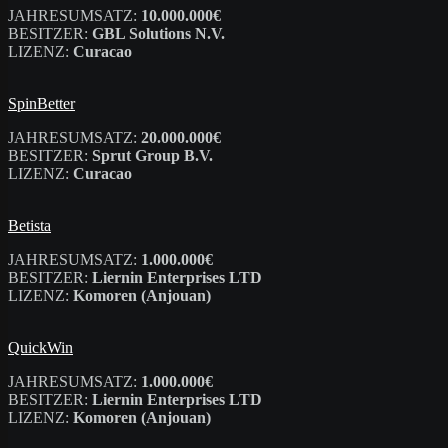
JAHRESUMSATZ:
10.000.000€
BESITZER:
GBL Solutions N.V.
LIZENZ:
Curacao
SpinBetter
JAHRESUMSATZ:
20.000.000€
BESITZER:
Sprut Group B.V.
LIZENZ:
Curacao
Betista
JAHRESUMSATZ:
1.000.000€
BESITZER:
Liernin Enterprises LTD
LIZENZ:
Komoren (Anjouan)
QuickWin
JAHRESUMSATZ:
1.000.000€
BESITZER:
Liernin Enterprises LTD
LIZENZ:
Komoren (Anjouan)