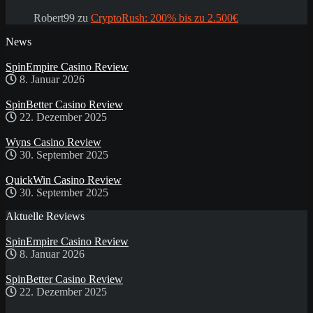
Robert99
zu
CryptoRush: 200% bis zu 2.500€
News
SpinEmpire Casino Review
8. Januar 2026
SpinBetter Casino Review
22. Dezember 2025
Wyns Casino Review
30. September 2025
QuickWin Casino Review
30. September 2025
Aktuelle Reviews
SpinEmpire Casino Review
8. Januar 2026
SpinBetter Casino Review
22. Dezember 2025