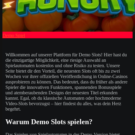
Demo Spiel
Willkommen auf unserer Plattform für Demo Slots! Hier hast du
die einzigartige Möglichkeit, eine riesige Auswahl an
Spielautomaten kostenlos und ohne Risiko zu testen. Unsere
Seite bietet dir den Vorteil, die neuesten Slots oft bis zu zwei
Wochen vor ihrer offiziellen Veröffentlichung in Online-Casinos
ausprobieren zu können. Das bedeutet, dass du früher als andere
Spieler die innovativen Funktionen, spannenden Bonusspiele
und atemberaubenden Designs der neuesten Titel erkunden
kannst. Egal, ob du klassische Automaten oder hochmoderne
Video-Slots bevorzugst – hier findest du alles, was dein Herz
begehrt.
Warum Demo Slots spielen?
Das Spielen von Spielautomaten in der Demo-Version bietet