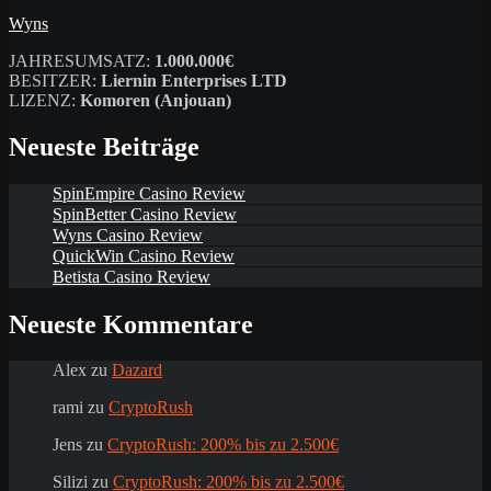
Wyns
JAHRESUMSATZ:
1.000.000€
BESITZER:
Liernin Enterprises LTD
LIZENZ:
Komoren (Anjouan)
Neueste Beiträge
SpinEmpire Casino Review
SpinBetter Casino Review
Wyns Casino Review
QuickWin Casino Review
Betista Casino Review
Neueste Kommentare
Alex
zu
Dazard
rami
zu
CryptoRush
Jens
zu
CryptoRush: 200% bis zu 2.500€
Silizi
zu
CryptoRush: 200% bis zu 2.500€