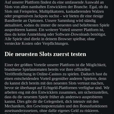
Auf unserer Plattform findest du eine umfassende Auswahl an
Slots von allen namhaften Entwicklern der Branche. Egal, ob du
Slots mit Freispielen, Multiplikatoren, kaskadierenden Walzen
oder progressiven Jackpots suchst – wir bieten dir eine riesige
Bandbreite an Optionen. Unsere Sammlung wird ständig
aktualisiert, sodass du immer die neuesten und beliebtesten Spiele
ausprobieren kannst. Ein weiterer Vorteil unserer Plattform ist,
dass du keine Anmeldung oder Software-Downloads benötigst.
Alle Spiele sind direkt in deinem Browser spielbar, ohne
versteckte Kosten oder Verpflichtungen.
Die neuesten Slots zuerst testen
Einer der größten Vorteile unserer Plattform ist die Möglichkeit,
brandneue Spielautomaten bereits vor ihrer offiziellen
Veröffentlichung in Online-Casinos zu spielen. Dadurch hast du
einen entscheidenden Vorteil gegenüber anderen Spielern, denn
du kannst dich bereits mit den neuesten Slots vertraut machen,
bevor sie überhaupt auf Echtgeld-Plattformen verfügbar sind. Wir
arbeiten eng mit den Entwicklern zusammen, um sicherzustellen,
dass du die neuesten Spiele früher als anderswo ausprobieren
kannst. Dies gibt dir die Gelegenheit, dich intensiv mit den
Mechaniken, den Gewinnpotenzialen und den Bonusfunktionen
auseinanderzusetzen, ohne dafür eigenes Geld zu riskieren.