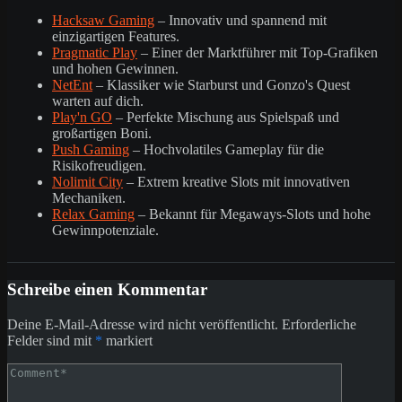
Hacksaw Gaming
– Innovativ und spannend mit
einzigartigen Features.
Pragmatic Play
– Einer der Marktführer mit Top-Grafiken
und hohen Gewinnen.
NetEnt
– Klassiker wie Starburst und Gonzo's Quest
warten auf dich.
Play'n GO
– Perfekte Mischung aus Spielspaß und
großartigen Boni.
Push Gaming
– Hochvolatiles Gameplay für die
Risikofreudigen.
Nolimit City
– Extrem kreative Slots mit innovativen
Mechaniken.
Relax Gaming
– Bekannt für Megaways-Slots und hohe
Gewinnpotenziale.
Schreibe einen Kommentar
Deine E-Mail-Adresse wird nicht veröffentlicht.
Erforderliche
Felder sind mit
*
markiert