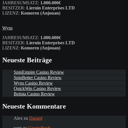
JAHRESUMSATZ:
1.000.000€
BESITZER:
Liernin Enterprises LTD
LIZENZ:
Komoren (Anjouan)
Wyns
JAHRESUMSATZ:
1.000.000€
BESITZER:
Liernin Enterprises LTD
LIZENZ:
Komoren (Anjouan)
Neueste Beiträge
SpinEmpire Casino Review
SpinBetter Casino Review
Wyns Casino Review
QuickWin Casino Review
Betista Casino Review
Neueste Kommentare
Alex
zu
Dazard
rami
zu
CryptoRush