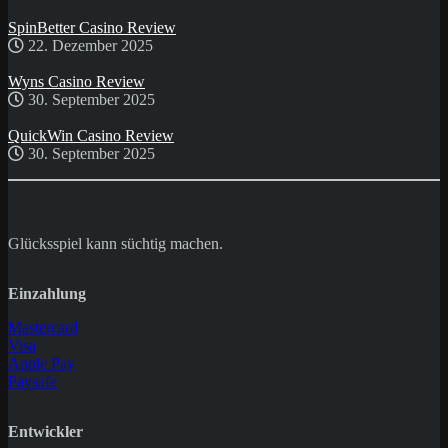
SpinBetter Casino Review
22. Dezember 2025
Wyns Casino Review
30. September 2025
QuickWin Casino Review
30. September 2025
Glücksspiel kann süchtig machen.
Einzahlung
Mastercard
Visa
Apple Pay
Paysafe
Entwickler