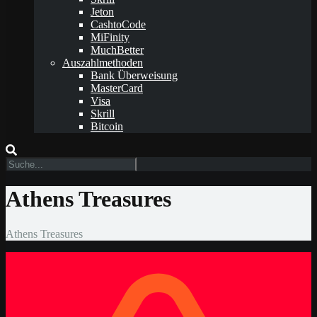
Jeton
CashtoCode
MiFinity
MuchBetter
Auszahlmethoden
Bank Überweisung
MasterCard
Visa
Skrill
Bitcoin
Athens Treasures
Athens Treasures