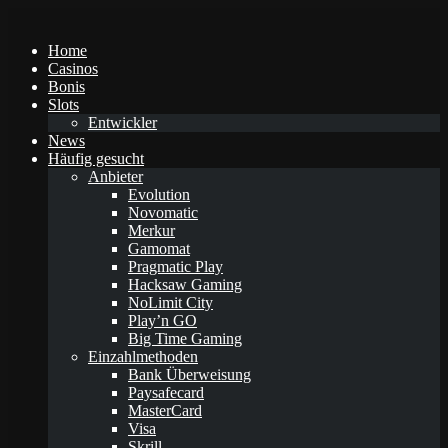
Home
Casinos
Bonis
Slots
Entwickler
News
Häufig gesucht
Anbieter
Evolution
Novomatic
Merkur
Gamomat
Pragmatic Play
Hacksaw Gaming
NoLimit City
Play’n GO
Big Time Gaming
Einzahlmethoden
Bank Überweisung
Paysafecard
MasterCard
Visa
Skrill