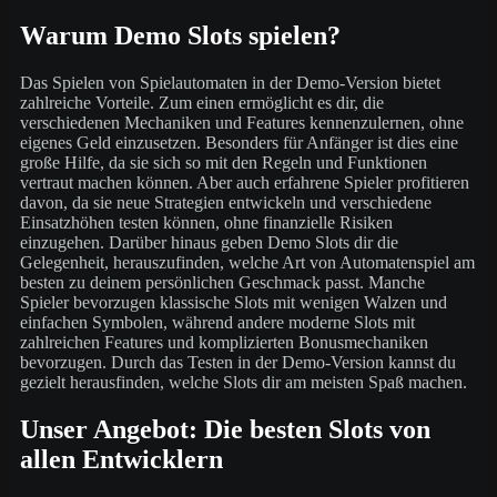
Warum Demo Slots spielen?
Das Spielen von Spielautomaten in der Demo-Version bietet
zahlreiche Vorteile. Zum einen ermöglicht es dir, die
verschiedenen Mechaniken und Features kennenzulernen, ohne
eigenes Geld einzusetzen. Besonders für Anfänger ist dies eine
große Hilfe, da sie sich so mit den Regeln und Funktionen
vertraut machen können. Aber auch erfahrene Spieler profitieren
davon, da sie neue Strategien entwickeln und verschiedene
Einsatzhöhen testen können, ohne finanzielle Risiken
einzugehen. Darüber hinaus geben Demo Slots dir die
Gelegenheit, herauszufinden, welche Art von Automatenspiel am
besten zu deinem persönlichen Geschmack passt. Manche
Spieler bevorzugen klassische Slots mit wenigen Walzen und
einfachen Symbolen, während andere moderne Slots mit
zahlreichen Features und komplizierten Bonusmechaniken
bevorzugen. Durch das Testen in der Demo-Version kannst du
gezielt herausfinden, welche Slots dir am meisten Spaß machen.
Unser Angebot: Die besten Slots von
allen Entwicklern