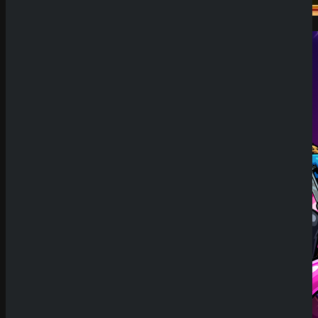
Demo Spiel