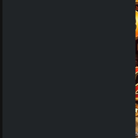
Jens
zu
CryptoRush
200% bis
zu 2.500€
Silizi
zu
CryptoRush
200% bis
zu 2.500€
Robert99
zu
CryptoRush
200% bis
zu 2.500€
News
SpinEmpire Casino
Review
8. Januar 2026
SpinBetter Casino
Review
22. Dezember
2025
Wyns Casino Revie