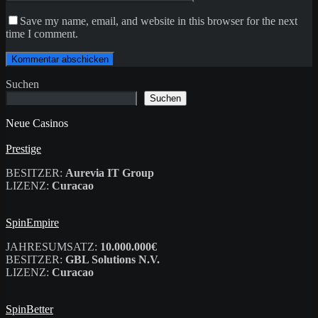
Save my name, email, and website in this browser for the next
time I comment.
Suchen
Suchen
Neue Casinos
Prestige
BESITZER:
Aurevia IT Group
LIZENZ:
Curacao
SpinEmpire
JAHRESUMSATZ:
10.000.000€
BESITZER:
GBL Solutions N.V.
LIZENZ:
Curacao
SpinBetter