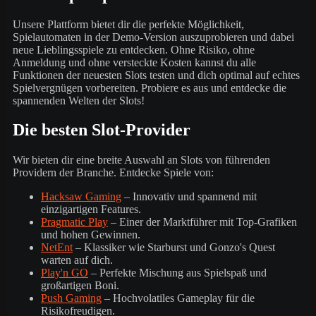
Unsere Plattform bietet dir die perfekte Möglichkeit,
Spielautomaten in der Demo-Version auszuprobieren und dabei
neue Lieblingsspiele zu entdecken. Ohne Risiko, ohne
Anmeldung und ohne versteckte Kosten kannst du alle
Funktionen der neuesten Slots testen und dich optimal auf echtes
Spielvergnügen vorbereiten. Probiere es aus und entdecke die
spannenden Welten der Slots!
Die besten Slot-Provider
Wir bieten dir eine breite Auswahl an Slots von führenden
Providern der Branche. Entdecke Spiele von:
Hacksaw Gaming
– Innovativ und spannend mit
einzigartigen Features.
Pragmatic Play
– Einer der Marktführer mit Top-Grafiken
und hohen Gewinnen.
NetEnt
– Klassiker wie Starburst und Gonzo's Quest
warten auf dich.
Play'n GO
– Perfekte Mischung aus Spielspaß und
großartigen Boni.
Push Gaming
– Hochvolatiles Gameplay für die
Risikofreudigen.