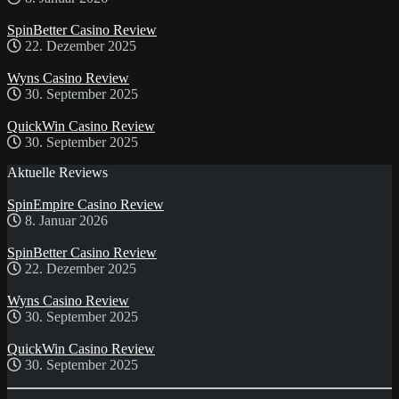
SpinBetter Casino Review
22. Dezember 2025
Wyns Casino Review
30. September 2025
QuickWin Casino Review
30. September 2025
Aktuelle Reviews
SpinEmpire Casino Review
8. Januar 2026
SpinBetter Casino Review
22. Dezember 2025
Wyns Casino Review
30. September 2025
QuickWin Casino Review
30. September 2025