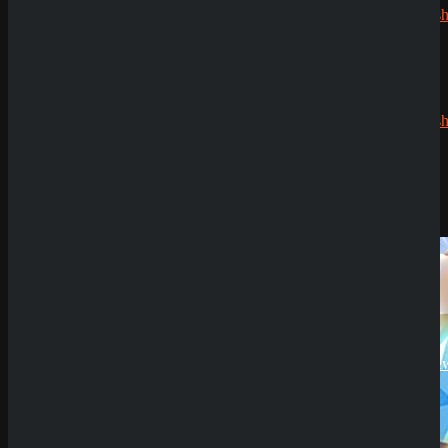
Echtgeldmodus
CryptoRush
Demoversion
200% bis
zu 2.500€
Having issues with
4 Crabbin' Fortunes
?
Robert99
zu
CryptoRush
200% bis
zu 2.500€
Submit
Sicher dir einen 100% Bonus bis 500€ und spiele 4
Crabbin' Fortunes
News
Try Our Featured Games
SpinEmpire Casino
Review
8. Januar 2026
SpinBetter Casino
Review
22. Dezember
2025
Wyns Casino Revie
30. September
2025
QuickWin Casino
Review