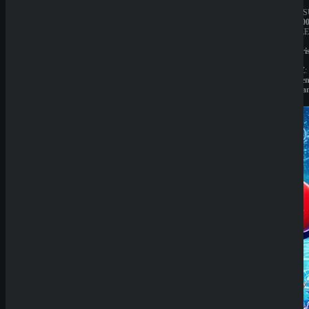
JAHRESUMSATZ:
JAHRES
1.000.000€
1.000.00
BESITZER:
BESITZE
Liernin
Liernin
Enterprises
Enterpri
LTD
LTD
LIZENZ:
LIZENZ:
Komoren
Komore
(Anjouan)
(Anjoua
Neueste
Beiträge
SpinEmpir
e Casino
Review
SpinBetter
Casino
Review
Wyns
Casino